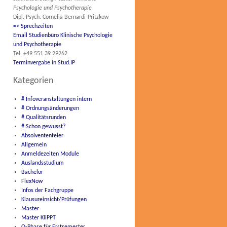
Psychologie und Psychotherapie
Dipl.-Psych. Cornelia Bernardi-Pritzkow
=> Sprechzeiten
Email Studienbüro Klinische Psychologie
und Psychotherapie
Tel. +49 551 39 29262
Terminvergabe in Stud.IP
Kategorien
# Infoveranstaltungen intern
# Ordnungsänderungen
# Qualitätsrunden
# Schon gewusst?
Absolventenfeier
Allgemein
Anmeldezeiten Module
Auslandsstudium
Bachelor
FlexNow
Infos der Fachgruppe
Klausureinsicht/Prüfungen
Master
Master KliPPT