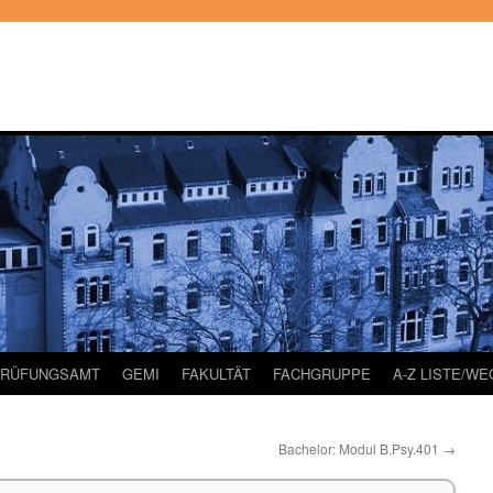
PRÜFUNGSAMT
GEMI
FAKULTÄT
FACHGRUPPE
A-Z LISTE/W
Bachelor: Modul B.Psy.401
→