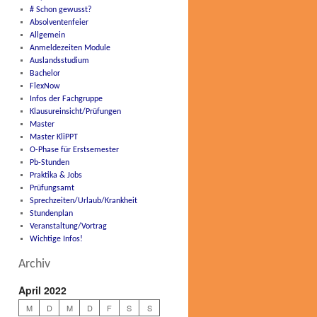
# Schon gewusst?
Absolventenfeier
Allgemein
Anmeldezeiten Module
Auslandsstudium
Bachelor
FlexNow
Infos der Fachgruppe
Klausureinsicht/Prüfungen
Master
Master KliPPT
O-Phase für Erstsemester
Pb-Stunden
Praktika & Jobs
Prüfungsamt
Sprechzeiten/Urlaub/Krankheit
Stundenplan
Veranstaltung/Vortrag
Wichtige Infos!
Archiv
April 2022
M
D
M
D
F
S
S