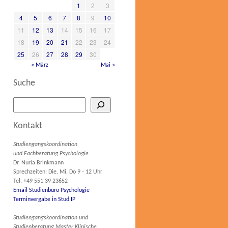
1
2
3
4
5
6
7
8
9
10
11
12
13
14
15
16
17
18
19
20
21
22
23
24
25
26
27
28
29
30
« März
Mai »
Suche
Kontakt
Studiengangskoordination
und Fachberatung Psychologie
Dr. Nuria Brinkmann
Sprechzeiten: Die, Mi, Do 9 - 12 Uhr
Tel. +49 551 39 23652
Email Studienbüro Psychologie
Terminvergabe in Stud.IP
Studiengangskoordination und
Studienberatung Master Klinische