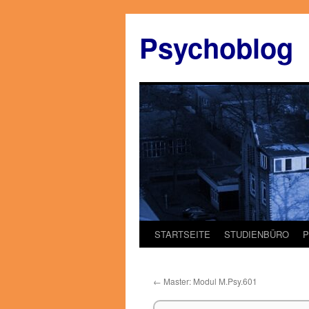
Zum
Inhalt
Psychoblog
springen
STARTSEITE
STUDIENBÜRO
←
Master: Modul M.Psy.601