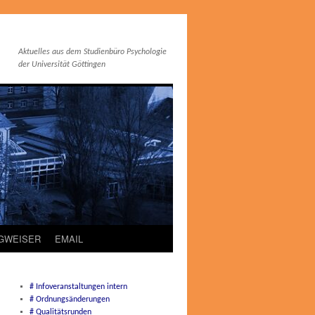
Aktuelles aus dem Studienbüro Psychologie
der Universität Göttingen
EGWEISER
EMAIL
# Infoveranstaltungen intern
# Ordnungsänderungen
# Qualitätsrunden