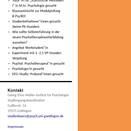
Tutor*in für „Statistische Methoden
I“ in M.Sc. Psychologie gesucht
Klausureinsicht zur Modulprüfung
B.Psy.801
Studienteilnehmer*innen gesucht
(keine Pb-Stunden)
Wie sollte Selbsterfahrung in der
neuen Psychotherapieweiterbildung
aussehen?
Angebot Werkstudent*in
Experiment mit 2 -2,5 VP-Stunden
Vergütung
Psychol. Psychotherapeut*in gesucht
Psychologe/in gesucht
EEG-Studie: Proband*innen gesucht
Kontakt
Georg-Elias-Müller-Institut für Psychologie
Studiengangskoordination
Goßlerstr. 14
37073 Göttingen
studienbuero@psych.uni-goettingen.de
Impressum