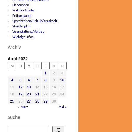
O-Phase für Erstsemester
Pb-Stunden
Praktika & Jobs
Prüfungsamt
Sprechzeiten/Urlaub/Krankheit
Stundenplan
Veranstaltung/Vortrag
Wichtige Infos!
Archiv
April 2022
M
D
M
D
F
S
S
1
2
3
4
5
6
7
8
9
10
11
12
13
14
15
16
17
18
19
20
21
22
23
24
25
26
27
28
29
30
« März
Mai »
Suche