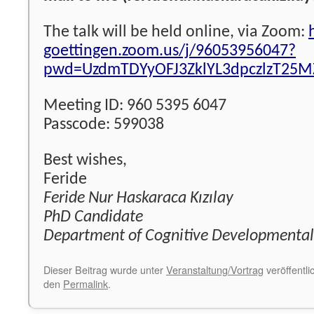
The talk will be held online, via Zoom:
goettingen.zoom.us/j/96053956047?
pwd=UzdmTDYyOFJ3ZklYL3dpczlzT25M
Meeting ID: 960 5395 6047
Passcode: 599038
Best wishes,
Feride
Feride Nur Haskaraca Kızılay
PhD Candidate
Department of Cognitive Developmental
Dieser Beitrag wurde unter
Veranstaltung/Vortrag
veröffentli
den
Permalink
.