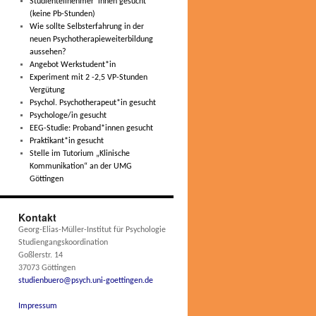
Studienteilnehmer*innen gesucht
(keine Pb-Stunden)
Wie sollte Selbsterfahrung in der
neuen Psychotherapieweiterbildung
aussehen?
Angebot Werkstudent*in
Experiment mit 2 -2,5 VP-Stunden
Vergütung
Psychol. Psychotherapeut*in gesucht
Psychologe/in gesucht
EEG-Studie: Proband*innen gesucht
Praktikant*in gesucht
Stelle im Tutorium „Klinische
Kommunikation“ an der UMG
Göttingen
Kontakt
Georg-Elias-Müller-Institut für Psychologie
Studiengangskoordination
Goßlerstr. 14
37073 Göttingen
studienbuero@psych.uni-goettingen.de
Impressum