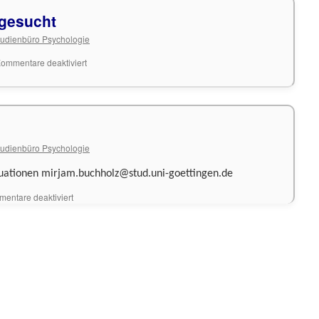
 gesucht
tudienbüro Psychologie
für
ommentare deaktiviert
Student.
Hilfskräfte
gesucht
tudienbüro Psychologie
ituationen mirjam.buchholz@stud.uni-goettingen.de
für
entare deaktiviert
Probanden
gesucht