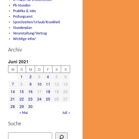
O-Phase für Erstsemester
Pb-Stunden
Praktika & Jobs
Prüfungsamt
Sprechzeiten/Urlaub/Krankheit
Stundenplan
Veranstaltung/Vortrag
Wichtige Infos!
Archiv
Juni 2021
M
D
M
D
F
S
S
1
2
3
4
5
6
7
8
9
10
11
12
13
14
15
16
17
18
19
20
21
22
23
24
25
26
27
28
29
30
« Mai
Juli »
Suche