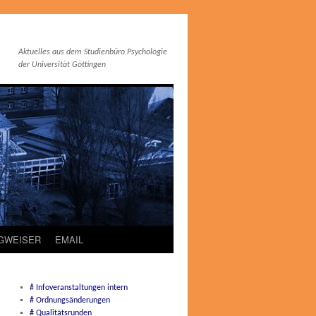
Aktuelles aus dem Studienbüro Psychologie
der Universität Göttingen
EGWEISER
EMAIL
# Infoveranstaltungen intern
# Ordnungsänderungen
# Qualitätsrunden