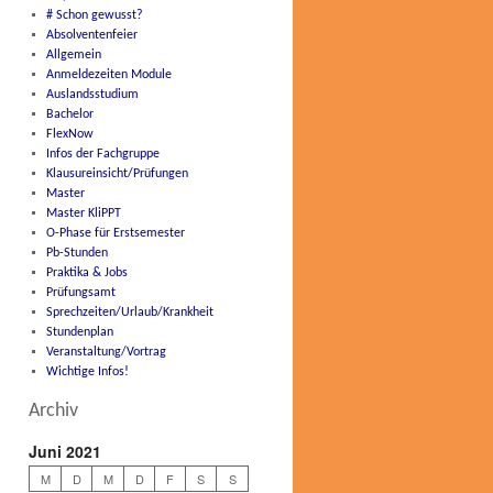
# Schon gewusst?
Absolventenfeier
Allgemein
Anmeldezeiten Module
Auslandsstudium
Bachelor
FlexNow
Infos der Fachgruppe
Klausureinsicht/Prüfungen
Master
Master KliPPT
O-Phase für Erstsemester
Pb-Stunden
Praktika & Jobs
Prüfungsamt
Sprechzeiten/Urlaub/Krankheit
Stundenplan
Veranstaltung/Vortrag
Wichtige Infos!
Archiv
Juni 2021
M
D
M
D
F
S
S