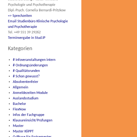
Psychologie und Psychotherapie
Dipl.-Psych. Cornelia Bernardi-Pritzkow
=> Sprechzeiten
Email Studienbüro Klinische Psychologie
und Psychotherapie
Tel. +49 551 39 29262
Terminvergabe in Stud.IP
Kategorien
# Infoveranstaltungen intern
# Ordnungsänderungen
# Qualitätsrunden
# Schon gewusst?
Absolventenfeier
Allgemein
Anmeldezeiten Module
Auslandsstudium
Bachelor
FlexNow
Infos der Fachgruppe
Klausureinsicht/Prüfungen
Master
Master KliPPT