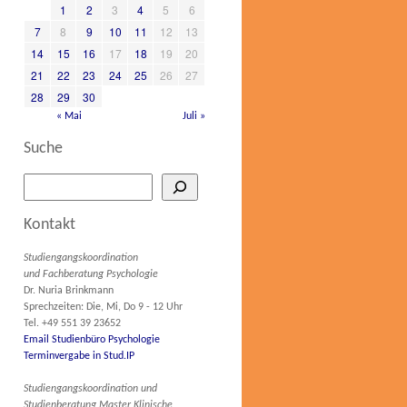
1
2
3
4
5
6
7
8
9
10
11
12
13
14
15
16
17
18
19
20
21
22
23
24
25
26
27
28
29
30
« Mai
Juli »
Suche
Kontakt
Studiengangskoordination
und Fachberatung Psychologie
Dr. Nuria Brinkmann
Sprechzeiten: Die, Mi, Do 9 - 12 Uhr
Tel. +49 551 39 23652
Email Studienbüro Psychologie
Terminvergabe in Stud.IP
Studiengangskoordination und
Studienberatung Master Klinische