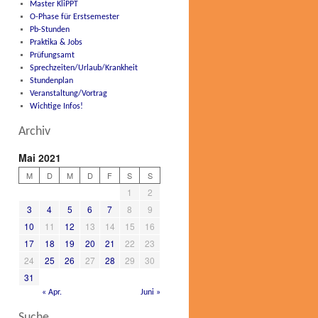
Master KliPPT
O-Phase für Erstsemester
Pb-Stunden
Praktika & Jobs
Prüfungsamt
Sprechzeiten/Urlaub/Krankheit
Stundenplan
Veranstaltung/Vortrag
Wichtige Infos!
Archiv
Mai 2021
M
D
M
D
F
S
S
1
2
3
4
5
6
7
8
9
10
11
12
13
14
15
16
17
18
19
20
21
22
23
24
25
26
27
28
29
30
31
« Apr.
Juni »
Suche