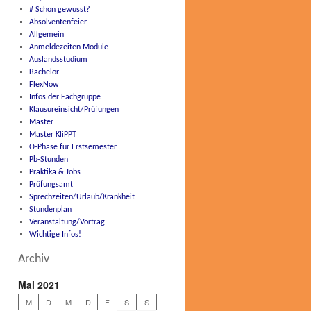
# Schon gewusst?
Absolventenfeier
Allgemein
Anmeldezeiten Module
Auslandsstudium
Bachelor
FlexNow
Infos der Fachgruppe
Klausureinsicht/Prüfungen
Master
Master KliPPT
O-Phase für Erstsemester
Pb-Stunden
Praktika & Jobs
Prüfungsamt
Sprechzeiten/Urlaub/Krankheit
Stundenplan
Veranstaltung/Vortrag
Wichtige Infos!
Archiv
Mai 2021
M
D
M
D
F
S
S