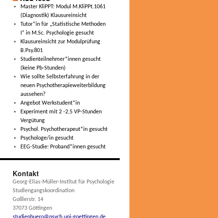
Master KliPPT: Modul M.KliPPt.1061
(Diagnostik) Klausureinsicht
Tutor*in für „Statistische Methoden
I“ in M.Sc. Psychologie gesucht
Klausureinsicht zur Modulprüfung
B.Psy.801
Studienteilnehmer*innen gesucht
(keine Pb-Stunden)
Wie sollte Selbsterfahrung in der
neuen Psychotherapieweiterbildung
aussehen?
Angebot Werkstudent*in
Experiment mit 2 -2,5 VP-Stunden
Vergütung
Psychol. Psychotherapeut*in gesucht
Psychologe/in gesucht
EEG-Studie: Proband*innen gesucht
Kontakt
Georg-Elias-Müller-Institut für Psychologie
Studiengangskoordination
Goßlerstr. 14
37073 Göttingen
studienbuero@psych.uni-goettingen.de