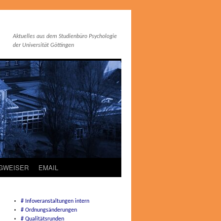
Aktuelles aus dem Studienbüro Psychologie
der Universität Göttingen
EGWEISER
EMAIL
# Infoveranstaltungen intern
# Ordnungsänderungen
# Qualitätsrunden