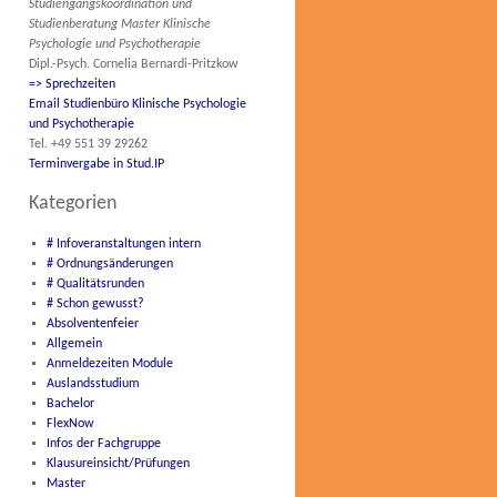
Studiengangskoordination und
Studienberatung Master Klinische
Psychologie und Psychotherapie
Dipl.-Psych. Cornelia Bernardi-Pritzkow
=> Sprechzeiten
Email Studienbüro Klinische Psychologie
und Psychotherapie
Tel. +49 551 39 29262
Terminvergabe in Stud.IP
Kategorien
# Infoveranstaltungen intern
# Ordnungsänderungen
# Qualitätsrunden
# Schon gewusst?
Absolventenfeier
Allgemein
Anmeldezeiten Module
Auslandsstudium
Bachelor
FlexNow
Infos der Fachgruppe
Klausureinsicht/Prüfungen
Master