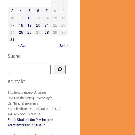
1
2
3
4
5
6
7
8
9
10
11
12
13
14
15
16
17
18
19
20
21
22
23
24
25
26
27
28
29
30
31
« Apr.
Juni »
Suche
Kontakt
Studiengangskoordination
und Fachberatung Psychologie
Dr. Nuria Brinkmann
Sprechzeiten: Die, Mi, Do 9 - 12 Uhr
Tel. +49 551 39 23652
Email Studienbüro Psychologie
Terminvergabe in Stud.IP