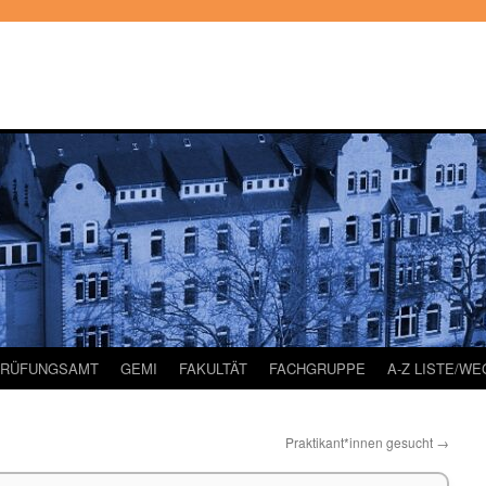
PRÜFUNGSAMT
GEMI
FAKULTÄT
FACHGRUPPE
A-Z LISTE/W
Praktikant*innen gesucht
→