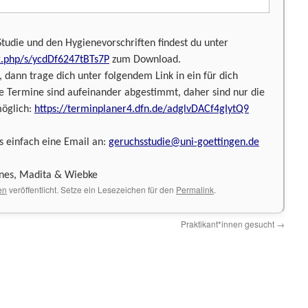
Studie und den Hygienevorschriften findest du unter
x.php/s/ycdDf6247tBTs7P
zum Download.
ann trage dich unter folgendem Link in ein für dich
e Termine sind aufeinander abgestimmt, daher sind nur die
öglich:
https://terminplaner4.dfn.de/adglvDACf4gIytQ9
s einfach eine Email an:
geruchsstudie@uni-goettingen.de
nnes, Madita & Wiebke
en
veröffentlicht. Setze ein Lesezeichen für den
Permalink
.
Praktikant*innen gesucht
→