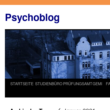
Zum
Inhalt
Psychoblog
springen
STARTSEITE
STUDIENBÜRO
PRÜFUNGSAMT
GEMI
F