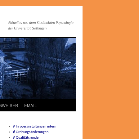
Aktuelles aus dem Studienbüro Psychologie
der Universität Göttingen
EGWEISER
EMAIL
# Infoveranstaltungen intern
# Ordnungsänderungen
# Qualitätsrunden