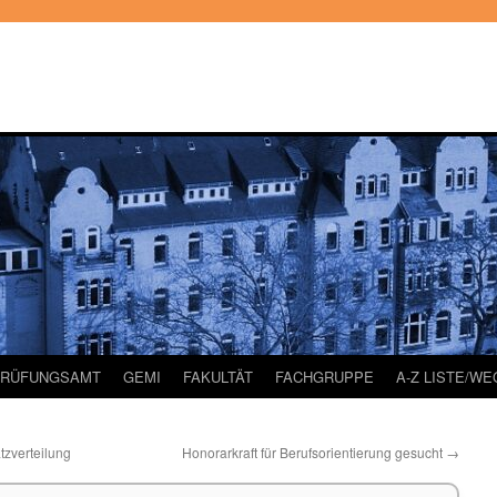
PRÜFUNGSAMT
GEMI
FAKULTÄT
FACHGRUPPE
A-Z LISTE/W
tzverteilung
Honorarkraft für Berufsorientierung gesucht
→