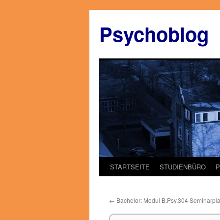
Zum
Inhalt
Psychoblog
springen
STARTSEITE
STUDIENBÜRO
←
Bachelor: Modul B.Psy.304 Seminarpla