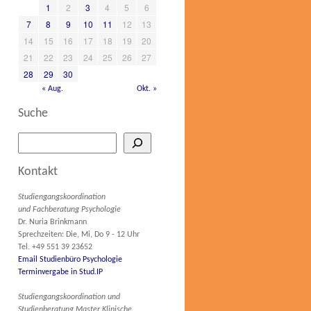
1
2
3
4
5
6
7
8
9
10
11
12
13
14
15
16
17
18
19
20
21
22
23
24
25
26
27
28
29
30
« Aug.
Okt. »
Suche
Kontakt
Studiengangskoordination
und Fachberatung Psychologie
Dr. Nuria Brinkmann
Sprechzeiten: Die, Mi, Do 9 - 12 Uhr
Tel. +49 551 39 23652
Email Studienbüro Psychologie
Terminvergabe in Stud.IP
Studiengangskoordination und
Studienberatung Master Klinische