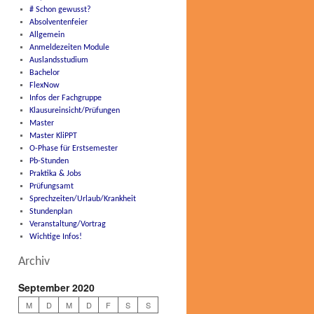
# Schon gewusst?
Absolventenfeier
Allgemein
Anmeldezeiten Module
Auslandsstudium
Bachelor
FlexNow
Infos der Fachgruppe
Klausureinsicht/Prüfungen
Master
Master KliPPT
O-Phase für Erstsemester
Pb-Stunden
Praktika & Jobs
Prüfungsamt
Sprechzeiten/Urlaub/Krankheit
Stundenplan
Veranstaltung/Vortrag
Wichtige Infos!
Archiv
September 2020
M
D
M
D
F
S
S