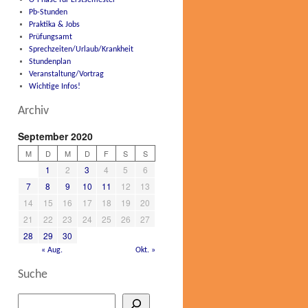
O-Phase für Erstsemester
Pb-Stunden
Praktika & Jobs
Prüfungsamt
Sprechzeiten/Urlaub/Krankheit
Stundenplan
Veranstaltung/Vortrag
Wichtige Infos!
Archiv
September 2020
M
D
M
D
F
S
S
1
2
3
4
5
6
7
8
9
10
11
12
13
14
15
16
17
18
19
20
21
22
23
24
25
26
27
28
29
30
« Aug.
Okt. »
Suche