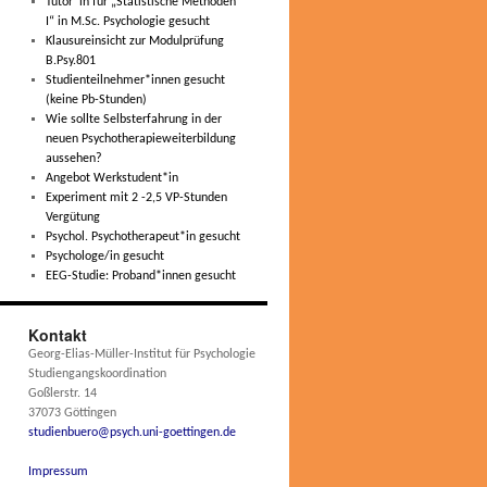
Tutor*in für „Statistische Methoden
I“ in M.Sc. Psychologie gesucht
Klausureinsicht zur Modulprüfung
B.Psy.801
Studienteilnehmer*innen gesucht
(keine Pb-Stunden)
Wie sollte Selbsterfahrung in der
neuen Psychotherapieweiterbildung
aussehen?
Angebot Werkstudent*in
Experiment mit 2 -2,5 VP-Stunden
Vergütung
Psychol. Psychotherapeut*in gesucht
Psychologe/in gesucht
EEG-Studie: Proband*innen gesucht
Kontakt
Georg-Elias-Müller-Institut für Psychologie
Studiengangskoordination
Goßlerstr. 14
37073 Göttingen
studienbuero@psych.uni-goettingen.de
Impressum