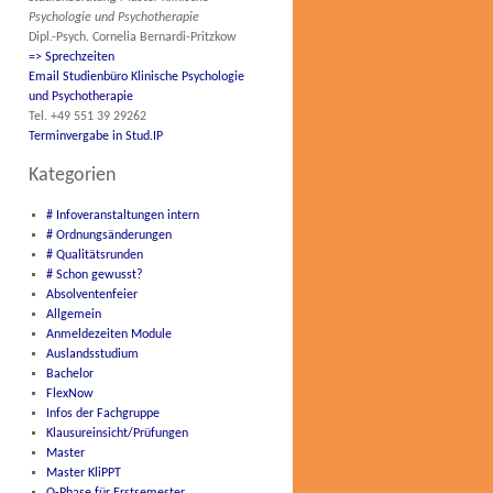
Psychologie und Psychotherapie
Dipl.-Psych. Cornelia Bernardi-Pritzkow
=> Sprechzeiten
Email Studienbüro Klinische Psychologie
und Psychotherapie
Tel. +49 551 39 29262
Terminvergabe in Stud.IP
Kategorien
# Infoveranstaltungen intern
# Ordnungsänderungen
# Qualitätsrunden
# Schon gewusst?
Absolventenfeier
Allgemein
Anmeldezeiten Module
Auslandsstudium
Bachelor
FlexNow
Infos der Fachgruppe
Klausureinsicht/Prüfungen
Master
Master KliPPT