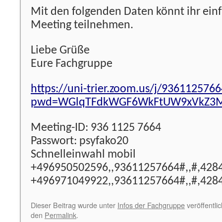
Mit den folgenden Daten könnt ihr ei
Meeting teilnehmen.
Liebe Grüße
Eure Fachgruppe
https://uni-trier.zoom.us/j/936112576
pwd=WGlqTFdkWGF6WkFtUW9xVkZ3M
Meeting-ID: 936 1125 7664
Passwort: psyfako20
Schnelleinwahl mobil
+496950502596,,93611257664#,,#,428
+496971049922,,93611257664#,,#,428
Dieser Beitrag wurde unter
Infos der Fachgruppe
veröffentli
den
Permalink
.