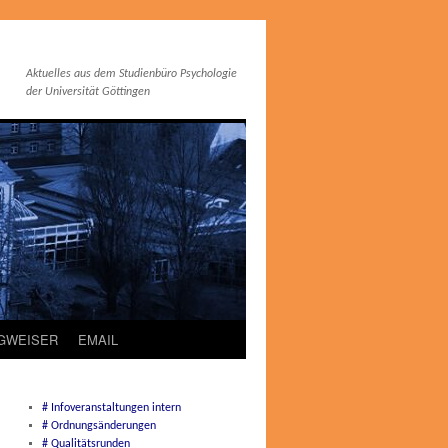
Aktuelles aus dem Studienbüro Psychologie
der Universität Göttingen
EGWEISER
EMAIL
# Infoveranstaltungen intern
# Ordnungsänderungen
# Qualitätsrunden