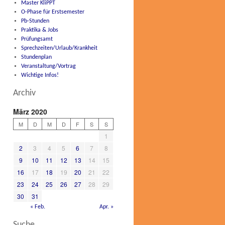
Master KliPPT
O-Phase für Erstsemester
Pb-Stunden
Praktika & Jobs
Prüfungsamt
Sprechzeiten/Urlaub/Krankheit
Stundenplan
Veranstaltung/Vortrag
Wichtige Infos!
Archiv
März 2020
M
D
M
D
F
S
S
1
2
3
4
5
6
7
8
9
10
11
12
13
14
15
16
17
18
19
20
21
22
23
24
25
26
27
28
29
30
31
« Feb.
Apr. »
Suche