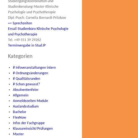
Studiengangskoordination und
Studienberatung Master Klinische
Psychologie und Psychotherapie
Dipl.-Psych. Cornelia Bernardi-Pritzkow
=> Sprechzeiten
Email Studienbüro Klinische Psychologie
und Psychotherapie
Tel. +49 551 39 29262
Terminvergabe in Stud.IP
Kategorien
# Infoveranstaltungen intern
# Ordnungsänderungen
# Qualitätsrunden
# Schon gewusst?
Absolventenfeier
Allgemein
Anmeldezeiten Module
Auslandsstudium
Bachelor
FlexNow
Infos der Fachgruppe
Klausureinsicht/Prüfungen
Master