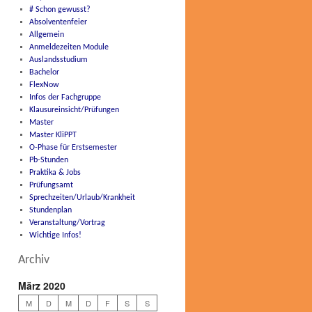
# Schon gewusst?
Absolventenfeier
Allgemein
Anmeldezeiten Module
Auslandsstudium
Bachelor
FlexNow
Infos der Fachgruppe
Klausureinsicht/Prüfungen
Master
Master KliPPT
O-Phase für Erstsemester
Pb-Stunden
Praktika & Jobs
Prüfungsamt
Sprechzeiten/Urlaub/Krankheit
Stundenplan
Veranstaltung/Vortrag
Wichtige Infos!
Archiv
März 2020
M
D
M
D
F
S
S