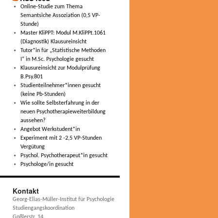
Online-Studie zum Thema
Semantsiche Assoziation (0,5 VP-
Stunde)
Master KliPPT: Modul M.KliPPt.1061
(Diagnostik) Klausureinsicht
Tutor*in für „Statistische Methoden
I“ in M.Sc. Psychologie gesucht
Klausureinsicht zur Modulprüfung
B.Psy.801
Studienteilnehmer*innen gesucht
(keine Pb-Stunden)
Wie sollte Selbsterfahrung in der
neuen Psychotherapieweiterbildung
aussehen?
Angebot Werkstudent*in
Experiment mit 2 -2,5 VP-Stunden
Vergütung
Psychol. Psychotherapeut*in gesucht
Psychologe/in gesucht
Kontakt
Georg-Elias-Müller-Institut für Psychologie
Studiengangskoordination
Goßlerstr. 14