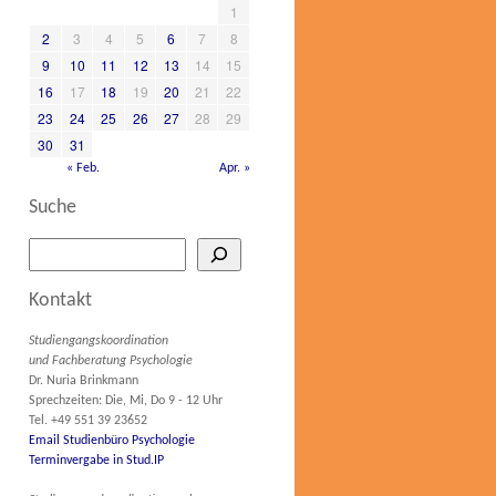
1
2
3
4
5
6
7
8
9
10
11
12
13
14
15
16
17
18
19
20
21
22
23
24
25
26
27
28
29
30
31
« Feb.
Apr. »
Suche
Kontakt
Studiengangskoordination
und Fachberatung Psychologie
Dr. Nuria Brinkmann
Sprechzeiten: Die, Mi, Do 9 - 12 Uhr
Tel. +49 551 39 23652
Email Studienbüro Psychologie
Terminvergabe in Stud.IP