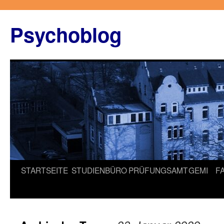
Zum
Inhalt
Psychoblog
springen
STARTSEITE
STUDIENBÜRO
PRÜFUNGSAMT
GEMI
F