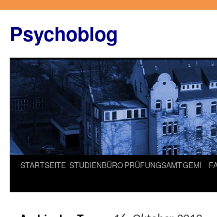
Zum
Inhalt
Psychoblog
springen
STARTSEITE
STUDIENBÜRO
PRÜFUNGSAMT
GEMI
F