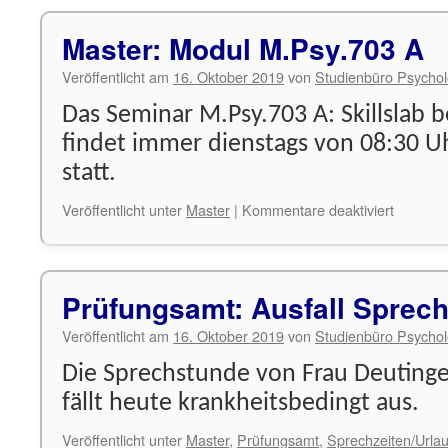
Master: Modul M.Psy.703 A
Veröffentlicht am
16. Oktober 2019
von
Studienbüro Psychol
Das Seminar M.Psy.703 A: Skillslab be
findet immer dienstags von 08:30 Uh
statt.
für
Veröffentlicht unter
Master
|
Kommentare deaktiviert
Master:
Modul
M.Psy.7
A
Prüfungsamt: Ausfall Sprec
Veröffentlicht am
16. Oktober 2019
von
Studienbüro Psychol
Die Sprechstunde von Frau Deutin
fällt heute krankheitsbedingt aus.
Veröffentlicht unter
Master
,
Prüfungsamt
,
Sprechzeiten/Urla