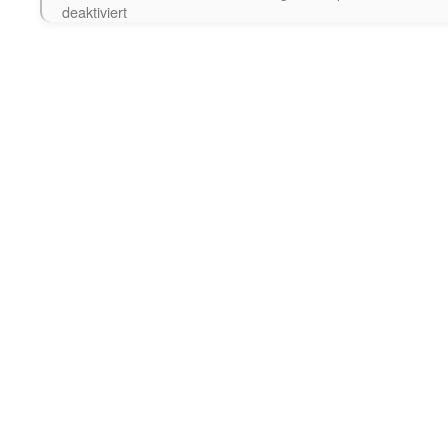
für
deaktiviert
Prüfungsamt:
Ausfall
Sprechstunde