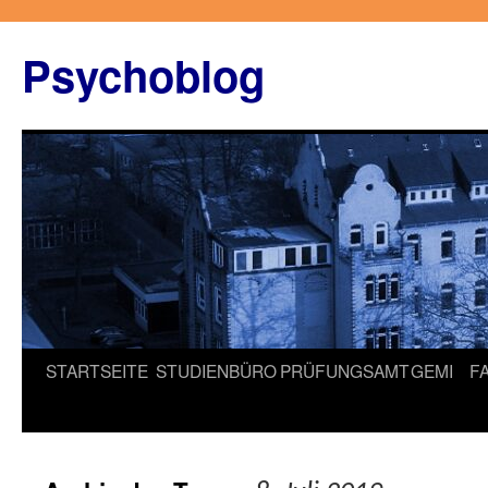
Zum
Inhalt
Psychoblog
springen
STARTSEITE
STUDIENBÜRO
PRÜFUNGSAMT
GEMI
F