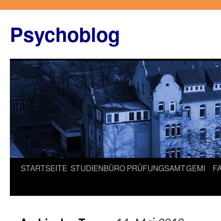
Zum
Inhalt
Psychoblog
springen
STARTSEITE
STUDIENBÜRO
PRÜFUNGSAMT
GEMI
F