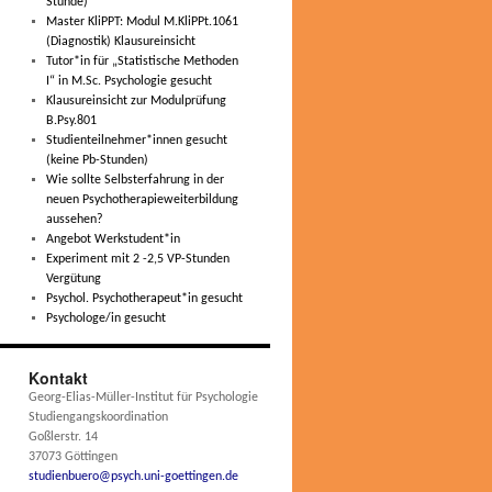
Stunde)
Master KliPPT: Modul M.KliPPt.1061
(Diagnostik) Klausureinsicht
Tutor*in für „Statistische Methoden
I“ in M.Sc. Psychologie gesucht
Klausureinsicht zur Modulprüfung
B.Psy.801
Studienteilnehmer*innen gesucht
(keine Pb-Stunden)
Wie sollte Selbsterfahrung in der
neuen Psychotherapieweiterbildung
aussehen?
Angebot Werkstudent*in
Experiment mit 2 -2,5 VP-Stunden
Vergütung
Psychol. Psychotherapeut*in gesucht
Psychologe/in gesucht
Kontakt
Georg-Elias-Müller-Institut für Psychologie
Studiengangskoordination
Goßlerstr. 14
37073 Göttingen
studienbuero@psych.uni-goettingen.de