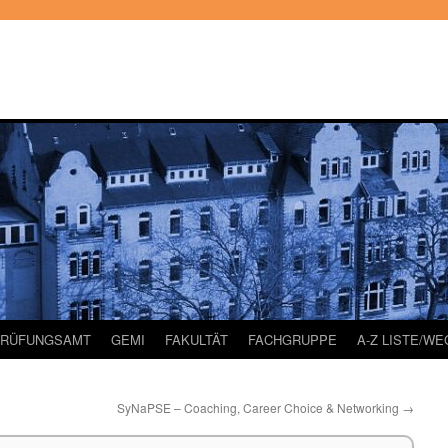
PRÜFUNGSAMT
GEMI
FAKULTÄT
FACHGRUPPE
A-Z LISTE/W
SyNaPSE – Coaching, Career Choice & Networking
→