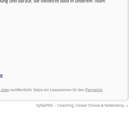
ung und darauf, Sie vielleicht bald in unserem Team
de
& Jobs
veröffentlicht. Setze ein Lesezeichen für den
Permalink
.
SyNaPSE – Coaching, Career Choice & Networking
→