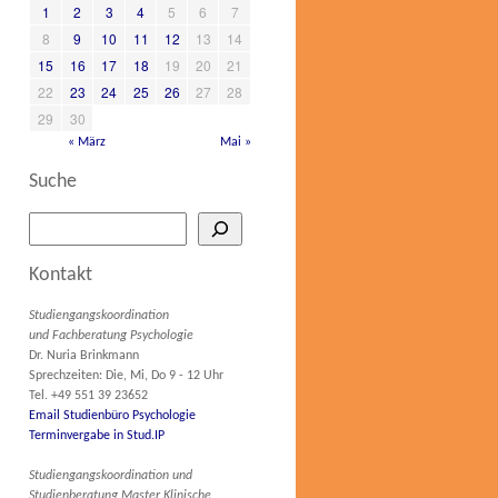
1
2
3
4
5
6
7
8
9
10
11
12
13
14
15
16
17
18
19
20
21
22
23
24
25
26
27
28
29
30
« März
Mai »
Suche
Kontakt
Studiengangskoordination
und Fachberatung Psychologie
Dr. Nuria Brinkmann
Sprechzeiten: Die, Mi, Do 9 - 12 Uhr
Tel. +49 551 39 23652
Email Studienbüro Psychologie
Terminvergabe in Stud.IP
Studiengangskoordination und
Studienberatung Master Klinische