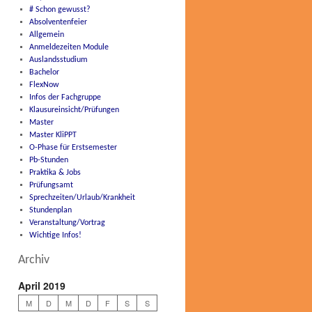
# Schon gewusst?
Absolventenfeier
Allgemein
Anmeldezeiten Module
Auslandsstudium
Bachelor
FlexNow
Infos der Fachgruppe
Klausureinsicht/Prüfungen
Master
Master KliPPT
O-Phase für Erstsemester
Pb-Stunden
Praktika & Jobs
Prüfungsamt
Sprechzeiten/Urlaub/Krankheit
Stundenplan
Veranstaltung/Vortrag
Wichtige Infos!
Archiv
April 2019
M
D
M
D
F
S
S