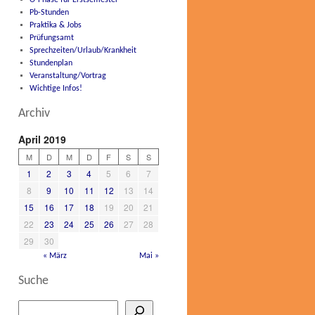
O-Phase für Erstsemester
Pb-Stunden
Praktika & Jobs
Prüfungsamt
Sprechzeiten/Urlaub/Krankheit
Stundenplan
Veranstaltung/Vortrag
Wichtige Infos!
Archiv
April 2019
M
D
M
D
F
S
S
1
2
3
4
5
6
7
8
9
10
11
12
13
14
15
16
17
18
19
20
21
22
23
24
25
26
27
28
29
30
« März
Mai »
Suche