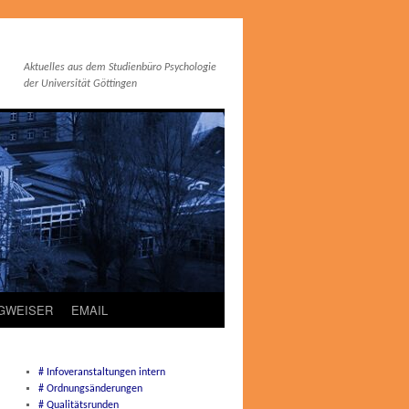
Aktuelles aus dem Studienbüro Psychologie
der Universität Göttingen
EGWEISER
EMAIL
# Infoveranstaltungen intern
# Ordnungsänderungen
# Qualitätsrunden