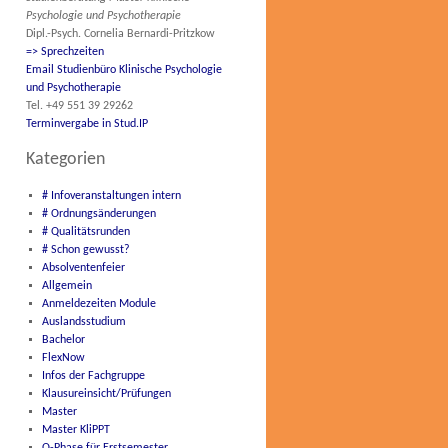
Psychologie und Psychotherapie
Dipl.-Psych. Cornelia Bernardi-Pritzkow
=> Sprechzeiten
Email Studienbüro Klinische Psychologie
und Psychotherapie
Tel. +49 551 39 29262
Terminvergabe in Stud.IP
Kategorien
# Infoveranstaltungen intern
# Ordnungsänderungen
# Qualitätsrunden
# Schon gewusst?
Absolventenfeier
Allgemein
Anmeldezeiten Module
Auslandsstudium
Bachelor
FlexNow
Infos der Fachgruppe
Klausureinsicht/Prüfungen
Master
Master KliPPT