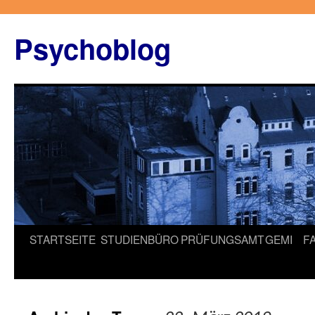
Zum
Inhalt
Psychoblog
springen
STARTSEITE
STUDIENBÜRO
PRÜFUNGSAMT
GEMI
F