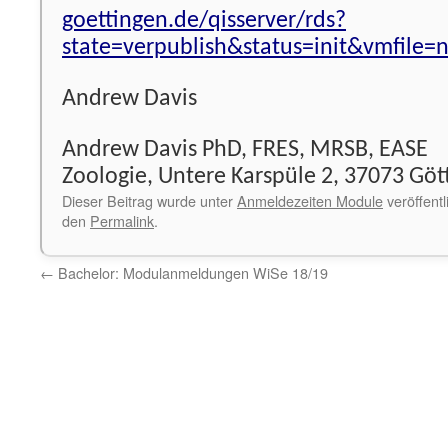
goettingen.de/qisserver/rds?
state=verpublish&status=init&vmfil
Andrew Davis
Andrew Davis PhD, FRES, MRSB, EASE
Zoologie,
Untere Karspüle 2, 37073 Göt
Dieser Beitrag wurde unter
Anmeldezeiten Module
veröffentl
den
Permalink
.
←
Bachelor: Modulanmeldungen WiSe 18/19