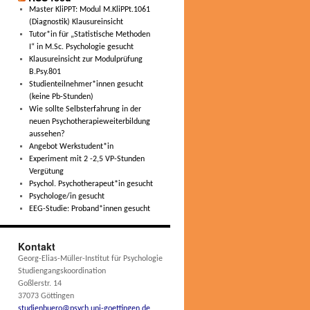
Master KliPPT: Modul M.KliPPt.1061
(Diagnostik) Klausureinsicht
Tutor*in für „Statistische Methoden
I“ in M.Sc. Psychologie gesucht
Klausureinsicht zur Modulprüfung
B.Psy.801
Studienteilnehmer*innen gesucht
(keine Pb-Stunden)
Wie sollte Selbsterfahrung in der
neuen Psychotherapieweiterbildung
aussehen?
Angebot Werkstudent*in
Experiment mit 2 -2,5 VP-Stunden
Vergütung
Psychol. Psychotherapeut*in gesucht
Psychologe/in gesucht
EEG-Studie: Proband*innen gesucht
Kontakt
Georg-Elias-Müller-Institut für Psychologie
Studiengangskoordination
Goßlerstr. 14
37073 Göttingen
studienbuero@psych.uni-goettingen.de