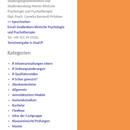
Studiengangskoordination und
Studienberatung Master Klinische
Psychologie und Psychotherapie
Dipl.-Psych. Cornelia Bernardi-Pritzkow
=> Sprechzeiten
Email Studienbüro Klinische Psychologie
und Psychotherapie
Tel. +49 551 39 29262
Terminvergabe in Stud.IP
Kategorien
# Infoveranstaltungen intern
# Ordnungsänderungen
# Qualitätsrunden
# Schon gewusst?
Absolventenfeier
Allgemein
Anmeldezeiten Module
Auslandsstudium
Bachelor
FlexNow
Infos der Fachgruppe
Klausureinsicht/Prüfungen
Master