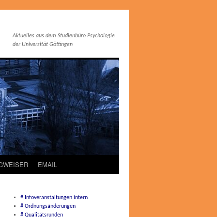
Aktuelles aus dem Studienbüro Psychologie
der Universität Göttingen
EGWEISER
EMAIL
# Infoveranstaltungen intern
# Ordnungsänderungen
# Qualitätsrunden