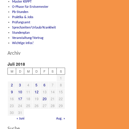
Master KliPPT
O-Phase für Erstsemester
Pb-Stunden
Praktika & Jobs
Prüfungsamt
Sprechzeiten/Urlaub/Krankheit
Stundenplan
Veranstaltung/Vortrag
Wichtige Infos!
Archiv
Juli 2018
M
D
M
D
F
S
S
1
2
3
4
5
6
7
8
9
10
11
12
13
14
15
16
17
18
19
20
21
22
23
24
25
26
27
28
29
30
31
« Juni
Aug. »
Suche