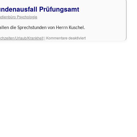
undenausfall Prüfungsamt
udienbüro Psychologie
allen die Sprechstunden von Herrn Kuschel.
für
chzeiten/Urlaub/Krankheit
|
Kommentare deaktiviert
Bachelor:
Sprechstundenausfall
Prüfungsamt