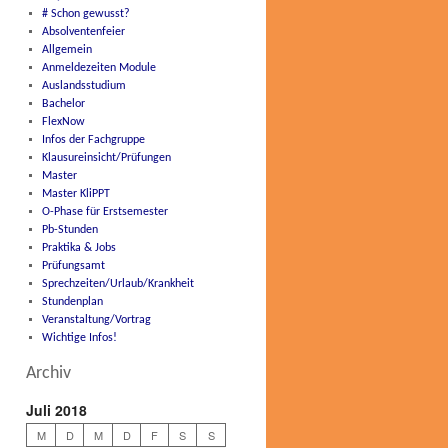
# Schon gewusst?
Absolventenfeier
Allgemein
Anmeldezeiten Module
Auslandsstudium
Bachelor
FlexNow
Infos der Fachgruppe
Klausureinsicht/Prüfungen
Master
Master KliPPT
O-Phase für Erstsemester
Pb-Stunden
Praktika & Jobs
Prüfungsamt
Sprechzeiten/Urlaub/Krankheit
Stundenplan
Veranstaltung/Vortrag
Wichtige Infos!
Archiv
Juli 2018
M
D
M
D
F
S
S