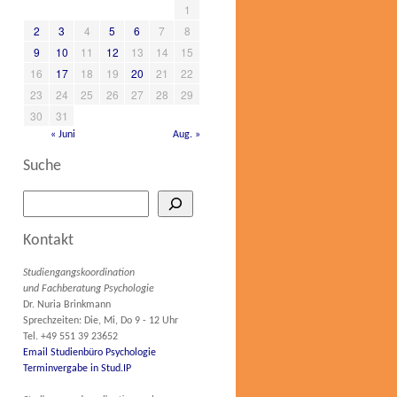
1
2
3
4
5
6
7
8
9
10
11
12
13
14
15
16
17
18
19
20
21
22
23
24
25
26
27
28
29
30
31
« Juni
Aug. »
Suche
Kontakt
Studiengangskoordination
und Fachberatung Psychologie
Dr. Nuria Brinkmann
Sprechzeiten: Die, Mi, Do 9 - 12 Uhr
Tel. +49 551 39 23652
Email Studienbüro Psychologie
Terminvergabe in Stud.IP