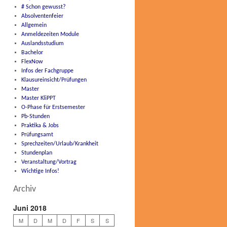
# Schon gewusst?
Absolventenfeier
Allgemein
Anmeldezeiten Module
Auslandsstudium
Bachelor
FlexNow
Infos der Fachgruppe
Klausureinsicht/Prüfungen
Master
Master KliPPT
O-Phase für Erstsemester
Pb-Stunden
Praktika & Jobs
Prüfungsamt
Sprechzeiten/Urlaub/Krankheit
Stundenplan
Veranstaltung/Vortrag
Wichtige Infos!
Archiv
Juni 2018
M
D
M
D
F
S
S