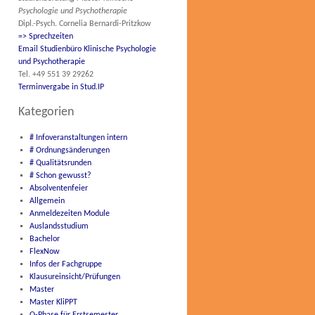
Psychologie und Psychotherapie
Dipl.-Psych. Cornelia Bernardi-Pritzkow
=> Sprechzeiten
Email Studienbüro Klinische Psychologie
und Psychotherapie
Tel. +49 551 39 29262
Terminvergabe in Stud.IP
Kategorien
# Infoveranstaltungen intern
# Ordnungsänderungen
# Qualitätsrunden
# Schon gewusst?
Absolventenfeier
Allgemein
Anmeldezeiten Module
Auslandsstudium
Bachelor
FlexNow
Infos der Fachgruppe
Klausureinsicht/Prüfungen
Master
Master KliPPT