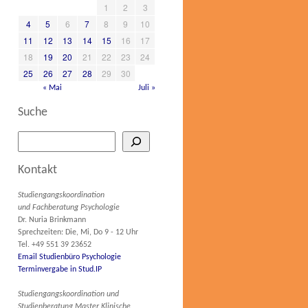
1
2
3
4
5
6
7
8
9
10
11
12
13
14
15
16
17
18
19
20
21
22
23
24
25
26
27
28
29
30
« Mai
Juli »
Suche
Kontakt
Studiengangskoordination
und Fachberatung Psychologie
Dr. Nuria Brinkmann
Sprechzeiten: Die, Mi, Do 9 - 12 Uhr
Tel. +49 551 39 23652
Email Studienbüro Psychologie
Terminvergabe in Stud.IP
Studiengangskoordination und
Studienberatung Master Klinische