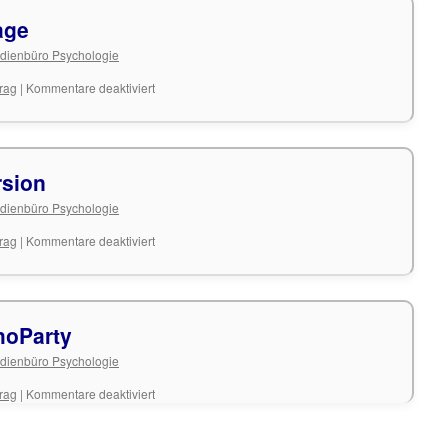
age
dienbüro Psychologie
für
trag
|
Kommentare deaktiviert
Einladung
zur
Umfrage
rsion
dienbüro Psychologie
für
trag
|
Kommentare deaktiviert
Einladung
zur
Exkursion
hoParty
dienbüro Psychologie
für
trag
|
Kommentare deaktiviert
Einladung
zur
PsychoParty