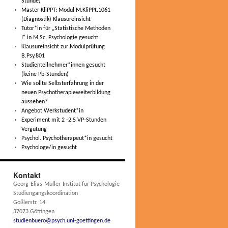
Stunde)
Master KliPPT: Modul M.KliPPt.1061
(Diagnostik) Klausureinsicht
Tutor*in für „Statistische Methoden
I“ in M.Sc. Psychologie gesucht
Klausureinsicht zur Modulprüfung
B.Psy.801
Studienteilnehmer*innen gesucht
(keine Pb-Stunden)
Wie sollte Selbsterfahrung in der
neuen Psychotherapieweiterbildung
aussehen?
Angebot Werkstudent*in
Experiment mit 2 -2,5 VP-Stunden
Vergütung
Psychol. Psychotherapeut*in gesucht
Psychologe/in gesucht
Kontakt
Georg-Elias-Müller-Institut für Psychologie
Studiengangskoordination
Goßlerstr. 14
37073 Göttingen
studienbuero@psych.uni-goettingen.de