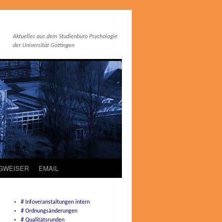
Aktuelles aus dem Studienbüro Psychologie
der Universität Göttingen
EGWEISER
EMAIL
# Infoveranstaltungen intern
# Ordnungsänderungen
# Qualitätsrunden