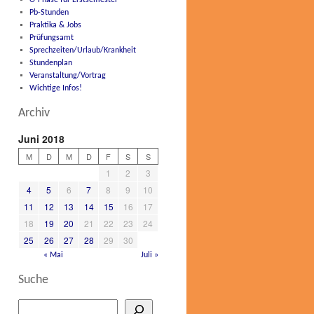
O-Phase für Erstsemester
Pb-Stunden
Praktika & Jobs
Prüfungsamt
Sprechzeiten/Urlaub/Krankheit
Stundenplan
Veranstaltung/Vortrag
Wichtige Infos!
Archiv
Juni 2018
M
D
M
D
F
S
S
1
2
3
4
5
6
7
8
9
10
11
12
13
14
15
16
17
18
19
20
21
22
23
24
25
26
27
28
29
30
« Mai
Juli »
Suche