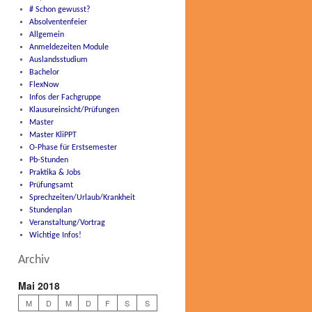
# Schon gewusst?
Absolventenfeier
Allgemein
Anmeldezeiten Module
Auslandsstudium
Bachelor
FlexNow
Infos der Fachgruppe
Klausureinsicht/Prüfungen
Master
Master KliPPT
O-Phase für Erstsemester
Pb-Stunden
Praktika & Jobs
Prüfungsamt
Sprechzeiten/Urlaub/Krankheit
Stundenplan
Veranstaltung/Vortrag
Wichtige Infos!
Archiv
Mai 2018
M
D
M
D
F
S
S