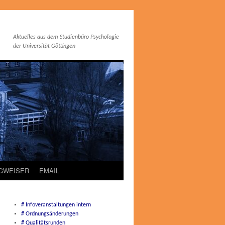
Aktuelles aus dem Studienbüro Psychologie
der Universität Göttingen
EGWEISER
EMAIL
# Infoveranstaltungen intern
# Ordnungsänderungen
# Qualitätsrunden