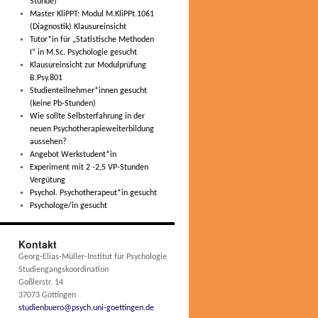
Stunde)
Master KliPPT: Modul M.KliPPt.1061
(Diagnostik) Klausureinsicht
Tutor*in für „Statistische Methoden
I“ in M.Sc. Psychologie gesucht
Klausureinsicht zur Modulprüfung
B.Psy.801
Studienteilnehmer*innen gesucht
(keine Pb-Stunden)
Wie sollte Selbsterfahrung in der
neuen Psychotherapieweiterbildung
aussehen?
Angebot Werkstudent*in
Experiment mit 2 -2,5 VP-Stunden
Vergütung
Psychol. Psychotherapeut*in gesucht
Psychologe/in gesucht
Kontakt
Georg-Elias-Müller-Institut für Psychologie
Studiengangskoordination
Goßlerstr. 14
37073 Göttingen
studienbuero@psych.uni-goettingen.de