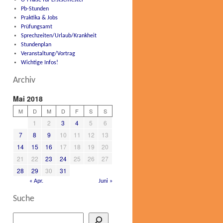
O-Phase für Erstsemester
Pb-Stunden
Praktika & Jobs
Prüfungsamt
Sprechzeiten/Urlaub/Krankheit
Stundenplan
Veranstaltung/Vortrag
Wichtige Infos!
Archiv
Mai 2018
M
D
M
D
F
S
S
1
2
3
4
5
6
7
8
9
10
11
12
13
14
15
16
17
18
19
20
21
22
23
24
25
26
27
28
29
30
31
« Apr.
Juni »
Suche