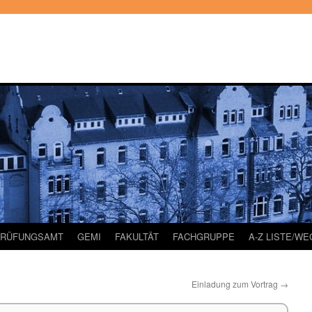
PRÜFUNGSAMT
GEMI
FAKULTÄT
FACHGRUPPE
A-Z LISTE/W
Einladung zum Vortrag
→