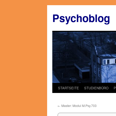
Zum
Inhalt
Psychoblog
springen
STARTSEITE
STUDIENBÜRO
←
Master: Modul M.Psy.703