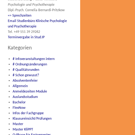
Psychologie und Psychotherapie
Dipl.-Psych. Cornelia Bernardi-Pritzkow
=> Sprechzeiten
Email Studienbüro Klinische Psychologie
und Psychotherapie
Tel. +49 551 39 29262
Terminvergabe in Stud.IP
Kategorien
# Infoveranstaltungen intern
# Ordnungsänderungen
# Qualitätsrunden
# Schon gewusst?
Absolventenfeier
Allgemein
Anmeldezeiten Module
Auslandsstudium
Bachelor
FlexNow
Infos der Fachgruppe
Klausureinsicht/Prüfungen
Master
Master KliPPT