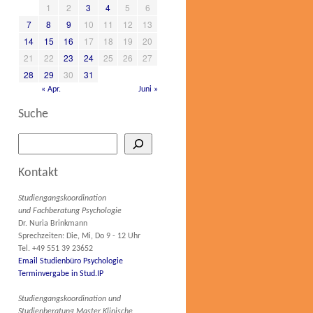
1
2
3
4
5
6
7
8
9
10
11
12
13
14
15
16
17
18
19
20
21
22
23
24
25
26
27
28
29
30
31
« Apr.
Juni »
Suche
Kontakt
Studiengangskoordination
und Fachberatung Psychologie
Dr. Nuria Brinkmann
Sprechzeiten: Die, Mi, Do 9 - 12 Uhr
Tel. +49 551 39 23652
Email Studienbüro Psychologie
Terminvergabe in Stud.IP
Studiengangskoordination und
Studienberatung Master Klinische