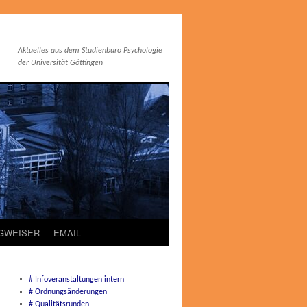
Aktuelles aus dem Studienbüro Psychologie
der Universität Göttingen
EGWEISER
EMAIL
# Infoveranstaltungen intern
# Ordnungsänderungen
# Qualitätsrunden