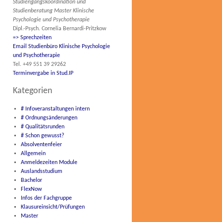
Studiengangskoordination und
Studienberatung Master Klinische
Psychologie und Psychotherapie
Dipl.-Psych. Cornelia Bernardi-Pritzkow
=> Sprechzeiten
Email Studienbüro Klinische Psychologie
und Psychotherapie
Tel. +49 551 39 29262
Terminvergabe in Stud.IP
Kategorien
# Infoveranstaltungen intern
# Ordnungsänderungen
# Qualitätsrunden
# Schon gewusst?
Absolventenfeier
Allgemein
Anmeldezeiten Module
Auslandsstudium
Bachelor
FlexNow
Infos der Fachgruppe
Klausureinsicht/Prüfungen
Master