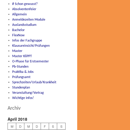
# Schon gewusst?
Absolventenfeier
Allgemein
Anmeldezeiten Module
Auslandsstudium
Bachelor
FlexNow
Infos der Fachgruppe
Klausureinsicht/Prüfungen
Master
Master KliPPT
O-Phase für Erstsemester
Pb-Stunden
Praktika & Jobs
Prüfungsamt
Sprechzeiten/Urlaub/Krankheit
Stundenplan
Veranstaltung/Vortrag
Wichtige Infos!
Archiv
April 2018
M
D
M
D
F
S
S