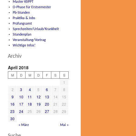
Master KliPPT
O-Phase für Erstsemester
Pb-Stunden
Praktika & Jobs
Prüfungsamt
Sprechzeiten/Urlaub/Krankheit
Stundenplan
Veranstaltung/Vortrag
Wichtige Infos!
Archiv
April 2018
M
D
M
D
F
S
S
1
2
3
4
5
6
7
8
9
10
11
12
13
14
15
16
17
18
19
20
21
22
23
24
25
26
27
28
29
30
« März
Mai »
Suche