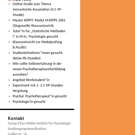
Online-Studie zum Thema
Semantsiche Assoziation (0,5 VP-
Stunde)
Master KliPPT: Modul M.KliPPt.1061
(Diagnostik) Klausureinsicht
Tutor*in für „Statistische Methoden
I“ in M.Sc. Psychologie gesucht
Klausureinsicht zur Modulprüfung
B.Psy.801
Studienteilnehmer*innen gesucht
(keine Pb-Stunden)
Wie sollte Selbsterfahrung in der
neuen Psychotherapieweiterbildung
aussehen?
Angebot Werkstudent*in
Experiment mit 2 -2,5 VP-Stunden
Vergütung
Psychol. Psychotherapeut*in gesucht
Psychologe/in gesucht
Kontakt
Georg-Elias-Müller-Institut für Psychologie
Studiengangskoordination
Goßlerstr. 14