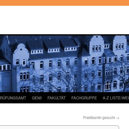
PRÜFUNGSAMT
GEMI
FAKULTÄT
FACHGRUPPE
A-Z LISTE/W
PraktikantIn gesucht
→