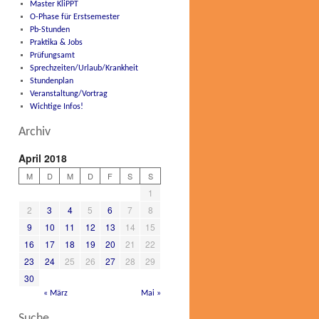
Master KliPPT
O-Phase für Erstsemester
Pb-Stunden
Praktika & Jobs
Prüfungsamt
Sprechzeiten/Urlaub/Krankheit
Stundenplan
Veranstaltung/Vortrag
Wichtige Infos!
Archiv
April 2018
M
D
M
D
F
S
S
1
2
3
4
5
6
7
8
9
10
11
12
13
14
15
16
17
18
19
20
21
22
23
24
25
26
27
28
29
30
« März
Mai »
Suche