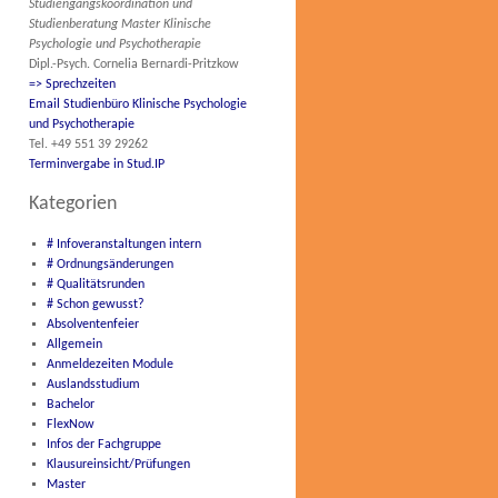
Studiengangskoordination und
Studienberatung Master Klinische
Psychologie und Psychotherapie
Dipl.-Psych. Cornelia Bernardi-Pritzkow
=> Sprechzeiten
Email Studienbüro Klinische Psychologie
und Psychotherapie
Tel. +49 551 39 29262
Terminvergabe in Stud.IP
Kategorien
# Infoveranstaltungen intern
# Ordnungsänderungen
# Qualitätsrunden
# Schon gewusst?
Absolventenfeier
Allgemein
Anmeldezeiten Module
Auslandsstudium
Bachelor
FlexNow
Infos der Fachgruppe
Klausureinsicht/Prüfungen
Master