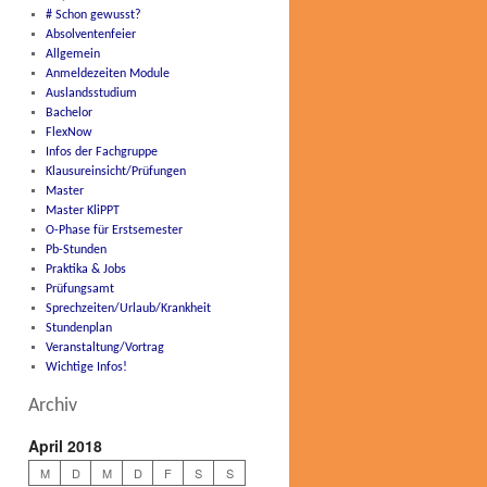
# Schon gewusst?
Absolventenfeier
Allgemein
Anmeldezeiten Module
Auslandsstudium
Bachelor
FlexNow
Infos der Fachgruppe
Klausureinsicht/Prüfungen
Master
Master KliPPT
O-Phase für Erstsemester
Pb-Stunden
Praktika & Jobs
Prüfungsamt
Sprechzeiten/Urlaub/Krankheit
Stundenplan
Veranstaltung/Vortrag
Wichtige Infos!
Archiv
April 2018
M
D
M
D
F
S
S