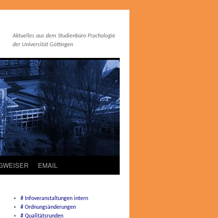
Aktuelles aus dem Studienbüro Psychologie
der Universität Göttingen
EGWEISER
EMAIL
# Infoveranstaltungen intern
# Ordnungsänderungen
# Qualitätsrunden