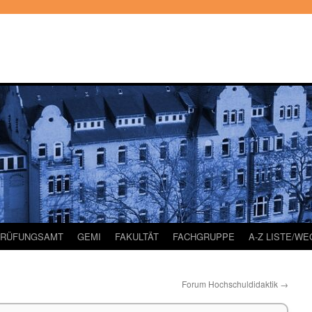
PRÜFUNGSAMT
GEMI
FAKULTÄT
FACHGRUPPE
A-Z LISTE/W
Forum Hochschuldidaktik
→