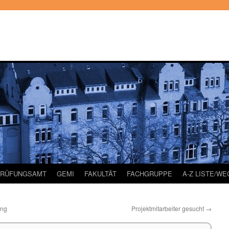
PRÜFUNGSAMT
GEMI
FAKULTÄT
FACHGRUPPE
A-Z LISTE/W
ung
Projektmitarbeiter gesucht
→