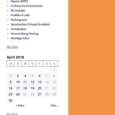
Master KliPPT
O-Phase für Erstsemester
Pb-Stunden
Praktika & Jobs
Prüfungsamt
Sprechzeiten/Urlaub/Krankheit
Stundenplan
Veranstaltung/Vortrag
Wichtige Infos!
Archiv
April 2018
M
D
M
D
F
S
S
1
2
3
4
5
6
7
8
9
10
11
12
13
14
15
16
17
18
19
20
21
22
23
24
25
26
27
28
29
30
« März
Mai »
Suche