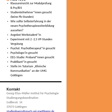
Klausureinsicht zur Modulprüfung
B.Psy.801
Studienteilnehmer*innen gesucht
(keine Pb-Stunden)
Wie sollte Selbsterfahrung in der
neuen Psychotherapieweiterbildung
aussehen?
Angebot Werkstudent*in
Experiment mit 2 -2,5 VP-Stunden
Vergütung
Psychol. Psychotherapeut*in gesucht
Psychologe/in gesucht
EEG-Studie: Proband*innen gesucht
Praktikant*in gesucht
Stelle im Tutorium „Klinische
Kommunikation“ an der UMG
Göttingen
Kontakt
Georg-Elias-Müller-Institut für Psychologie
Studiengangskoordination
Goßlerstr. 14
37073 Göttingen
studienbuero@psych.uni-goettingen.de