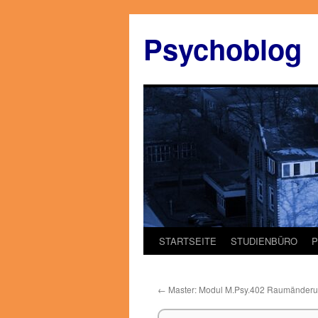
Zum
Inhalt
Psychoblog
springen
STARTSEITE
STUDIENBÜRO
←
Master: Modul M.Psy.402 Raumänder