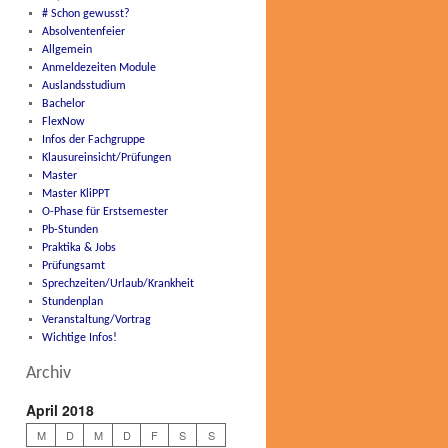
# Schon gewusst?
Absolventenfeier
Allgemein
Anmeldezeiten Module
Auslandsstudium
Bachelor
FlexNow
Infos der Fachgruppe
Klausureinsicht/Prüfungen
Master
Master KliPPT
O-Phase für Erstsemester
Pb-Stunden
Praktika & Jobs
Prüfungsamt
Sprechzeiten/Urlaub/Krankheit
Stundenplan
Veranstaltung/Vortrag
Wichtige Infos!
Archiv
April 2018
M
D
M
D
F
S
S