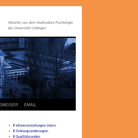
Aktuelles aus dem Studienbüro Psychologie
der Universität Göttingen
EGWEISER
EMAIL
# Infoveranstaltungen intern
# Ordnungsänderungen
# Qualitätsrunden