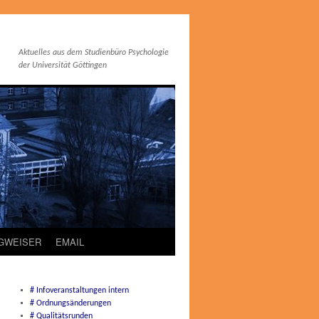
Aktuelles aus dem Studienbüro Psychologie
der Universität Göttingen
EGWEISER
EMAIL
# Infoveranstaltungen intern
# Ordnungsänderungen
# Qualitätsrunden