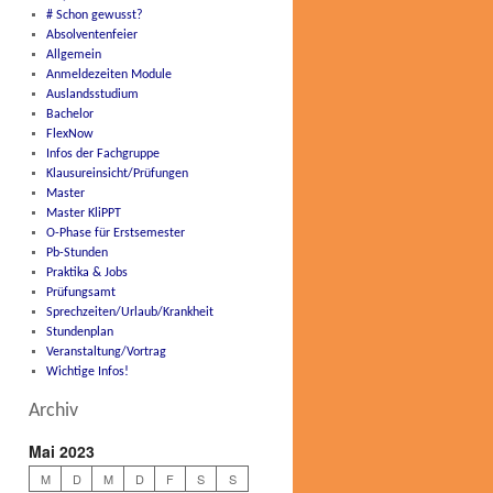
# Schon gewusst?
Absolventenfeier
Allgemein
Anmeldezeiten Module
Auslandsstudium
Bachelor
FlexNow
Infos der Fachgruppe
Klausureinsicht/Prüfungen
Master
Master KliPPT
O-Phase für Erstsemester
Pb-Stunden
Praktika & Jobs
Prüfungsamt
Sprechzeiten/Urlaub/Krankheit
Stundenplan
Veranstaltung/Vortrag
Wichtige Infos!
Archiv
Mai 2023
M
D
M
D
F
S
S