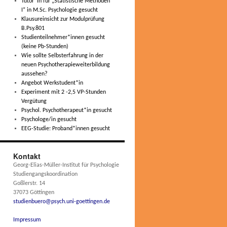
Tutor*in für „Statistische Methoden
I“ in M.Sc. Psychologie gesucht
Klausureinsicht zur Modulprüfung
B.Psy.801
Studienteilnehmer*innen gesucht
(keine Pb-Stunden)
Wie sollte Selbsterfahrung in der
neuen Psychotherapieweiterbildung
aussehen?
Angebot Werkstudent*in
Experiment mit 2 -2,5 VP-Stunden
Vergütung
Psychol. Psychotherapeut*in gesucht
Psychologe/in gesucht
EEG-Studie: Proband*innen gesucht
Kontakt
Georg-Elias-Müller-Institut für Psychologie
Studiengangskoordination
Goßlerstr. 14
37073 Göttingen
studienbuero@psych.uni-goettingen.de
Impressum