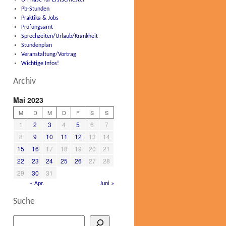
O-Phase für Erstsemester
Pb-Stunden
Praktika & Jobs
Prüfungsamt
Sprechzeiten/Urlaub/Krankheit
Stundenplan
Veranstaltung/Vortrag
Wichtige Infos!
Archiv
Mai 2023
M
D
M
D
F
S
S
1
2
3
4
5
6
7
8
9
10
11
12
13
14
15
16
17
18
19
20
21
22
23
24
25
26
27
28
29
30
31
« Apr.
Juni »
Suche