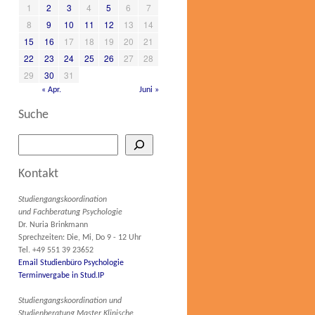
1
2
3
4
5
6
7
8
9
10
11
12
13
14
15
16
17
18
19
20
21
22
23
24
25
26
27
28
29
30
31
« Apr.
Juni »
Suche
Kontakt
Studiengangskoordination
und Fachberatung Psychologie
Dr. Nuria Brinkmann
Sprechzeiten: Die, Mi, Do 9 - 12 Uhr
Tel. +49 551 39 23652
Email Studienbüro Psychologie
Terminvergabe in Stud.IP
Studiengangskoordination und
Studienberatung Master Klinische