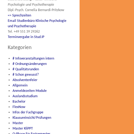
Psychologie und Psychotherapie
Dipl.-Psych. Cornelia Bernardi-Pritzkow
=> Sprechzeiten
Email Studienbüro Klinische Psychologie
und Psychotherapie
Tel. +49 551 39 29262
Terminvergabe in Stud.IP
Kategorien
# Infoveranstaltungen intern
# Ordnungsänderungen
# Qualitätsrunden
# Schon gewusst?
Absolventenfeier
Allgemein
Anmeldezeiten Module
Auslandsstudium
Bachelor
FlexNow
Infos der Fachgruppe
Klausureinsicht/Prüfungen
Master
Master KliPPT