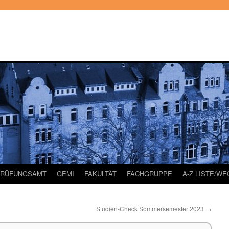
PRÜFUNGSAMT
GEMI
FAKULTÄT
FACHGRUPPE
A-Z LISTE/W
Studien-Check Sommersemester 2023
→