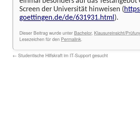
einmal besonders auf das Testangebot
Screen der Universität hinweisen (
http
goettingen.de/de/631931.html
).
Dieser Beitrag wurde unter
Bachelor
,
Klausureinsicht/Prüfu
Lesezeichen für den
Permalink
.
←
Studentische Hilfskraft im IT-Support gesucht