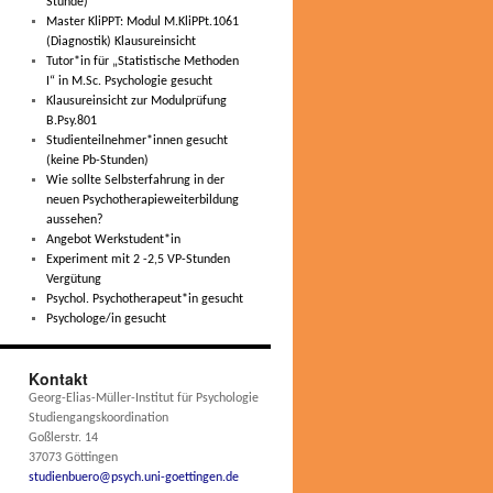
Stunde)
Master KliPPT: Modul M.KliPPt.1061
(Diagnostik) Klausureinsicht
Tutor*in für „Statistische Methoden
I“ in M.Sc. Psychologie gesucht
Klausureinsicht zur Modulprüfung
B.Psy.801
Studienteilnehmer*innen gesucht
(keine Pb-Stunden)
Wie sollte Selbsterfahrung in der
neuen Psychotherapieweiterbildung
aussehen?
Angebot Werkstudent*in
Experiment mit 2 -2,5 VP-Stunden
Vergütung
Psychol. Psychotherapeut*in gesucht
Psychologe/in gesucht
Kontakt
Georg-Elias-Müller-Institut für Psychologie
Studiengangskoordination
Goßlerstr. 14
37073 Göttingen
studienbuero@psych.uni-goettingen.de