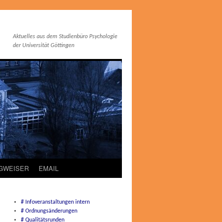
Aktuelles aus dem Studienbüro Psychologie
der Universität Göttingen
EGWEISER
EMAIL
# Infoveranstaltungen intern
# Ordnungsänderungen
# Qualitätsrunden