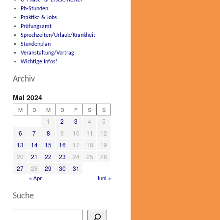
O-Phase für Erstsemester
Pb-Stunden
Praktika & Jobs
Prüfungsamt
Sprechzeiten/Urlaub/Krankheit
Stundenplan
Veranstaltung/Vortrag
Wichtige Infos!
Archiv
Mai 2024
M
D
M
D
F
S
S
1
2
3
4
5
6
7
8
9
10
11
12
13
14
15
16
17
18
19
20
21
22
23
24
25
26
27
28
29
30
31
« Apr.
Juni »
Suche