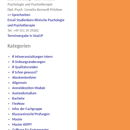
Psychologie und Psychotherapie
Dipl.-Psych. Cornelia Bernardi-Pritzkow
=> Sprechzeiten
Email Studienbüro Klinische Psychologie
und Psychotherapie
Tel. +49 551 39 29262
Terminvergabe in Stud.IP
Kategorien
# Infoveranstaltungen intern
# Ordnungsänderungen
# Qualitätsrunden
# Schon gewusst?
Absolventenfeier
Allgemein
Anmeldezeiten Module
Auslandsstudium
Bachelor
FlexNow
Infos der Fachgruppe
Klausureinsicht/Prüfungen
Master
Master KliPPT