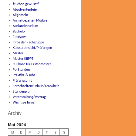
# Schon gewusst?
Absolventenfeier
Allgemein
Anmeldezeiten Module
Auslandsstudium
Bachelor
FlexNow
Infos der Fachgruppe
Klausureinsicht/Prüfungen
Master
Master KliPPT
O-Phase für Erstsemester
Pb-Stunden
Praktika & Jobs
Prüfungsamt
Sprechzeiten/Urlaub/Krankheit
Stundenplan
Veranstaltung/Vortrag
Wichtige Infos!
Archiv
Mai 2024
M
D
M
D
F
S
S