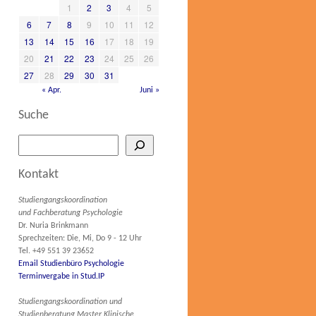
1
2
3
4
5
6
7
8
9
10
11
12
13
14
15
16
17
18
19
20
21
22
23
24
25
26
27
28
29
30
31
« Apr.
Juni »
Suche
Kontakt
Studiengangskoordination
und Fachberatung Psychologie
Dr. Nuria Brinkmann
Sprechzeiten: Die, Mi, Do 9 - 12 Uhr
Tel. +49 551 39 23652
Email Studienbüro Psychologie
Terminvergabe in Stud.IP
Studiengangskoordination und
Studienberatung Master Klinische