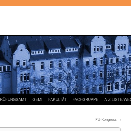
PRÜFUNGSAMT
GEMI
FAKULTÄT
FACHGRUPPE
A-Z LISTE/W
IPU-Kongress
→