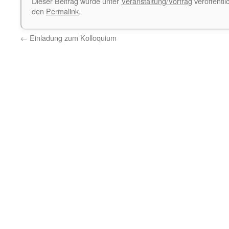
Dieser Beitrag wurde unter
Veranstaltung/Vortrag
veröffentli
den
Permalink
.
←
Einladung zum Kolloquium