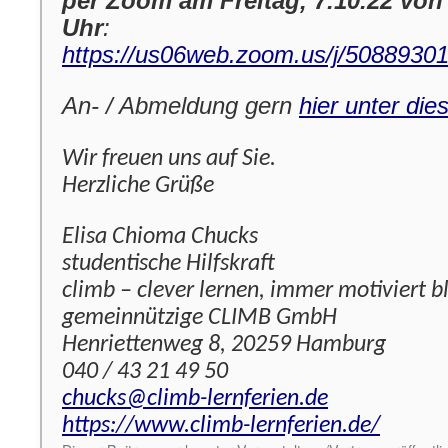
per Zoom am Freitag, 7.10.22 von 
Uhr
:
https://us06web.zoom.us/j/5088930
An- / Abmeldung gern
hier unter die
Wir freuen uns auf Sie.
Herzliche Grüße
Elisa Chioma Chucks
studentische Hilfskraft
climb – clever lernen, immer motiviert b
gemeinnützige CLIMB GmbH
Henriettenweg 8, 20259 Hamburg
040 / 43 21 49 50
chucks@climb-lernferien.de
https://www.climb-lernferien.de/