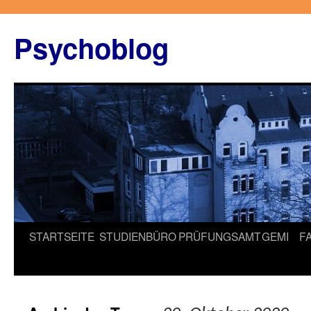
Zum
Inhalt
Psychoblog
springen
STARTSEITE
STUDIENBÜRO
PRÜFUNGSAMT
GEMI
F