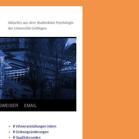
Aktuelles aus dem Studienbüro Psychologie
der Universität Göttingen
EGWEISER
EMAIL
# Infoveranstaltungen intern
# Ordnungsänderungen
# Qualitätsrunden