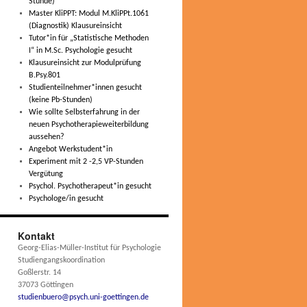
Stunde)
Master KliPPT: Modul M.KliPPt.1061
(Diagnostik) Klausureinsicht
Tutor*in für „Statistische Methoden
I“ in M.Sc. Psychologie gesucht
Klausureinsicht zur Modulprüfung
B.Psy.801
Studienteilnehmer*innen gesucht
(keine Pb-Stunden)
Wie sollte Selbsterfahrung in der
neuen Psychotherapieweiterbildung
aussehen?
Angebot Werkstudent*in
Experiment mit 2 -2,5 VP-Stunden
Vergütung
Psychol. Psychotherapeut*in gesucht
Psychologe/in gesucht
Kontakt
Georg-Elias-Müller-Institut für Psychologie
Studiengangskoordination
Goßlerstr. 14
37073 Göttingen
studienbuero@psych.uni-goettingen.de