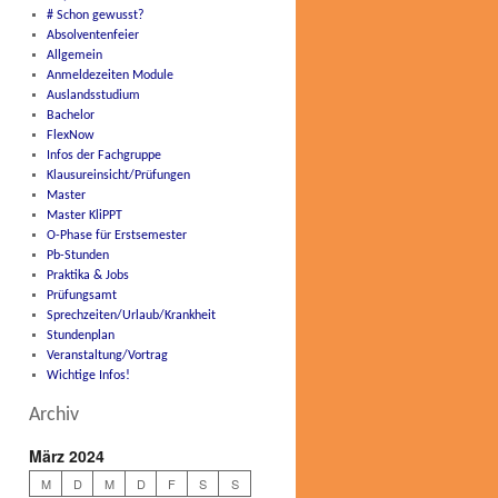
# Schon gewusst?
Absolventenfeier
Allgemein
Anmeldezeiten Module
Auslandsstudium
Bachelor
FlexNow
Infos der Fachgruppe
Klausureinsicht/Prüfungen
Master
Master KliPPT
O-Phase für Erstsemester
Pb-Stunden
Praktika & Jobs
Prüfungsamt
Sprechzeiten/Urlaub/Krankheit
Stundenplan
Veranstaltung/Vortrag
Wichtige Infos!
Archiv
März 2024
M
D
M
D
F
S
S