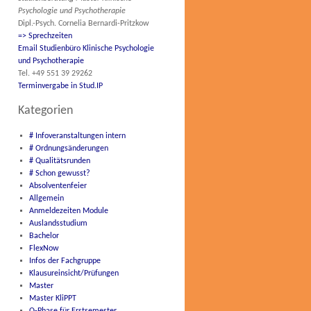
Psychologie und Psychotherapie
Dipl.-Psych. Cornelia Bernardi-Pritzkow
=> Sprechzeiten
Email Studienbüro Klinische Psychologie
und Psychotherapie
Tel. +49 551 39 29262
Terminvergabe in Stud.IP
Kategorien
# Infoveranstaltungen intern
# Ordnungsänderungen
# Qualitätsrunden
# Schon gewusst?
Absolventenfeier
Allgemein
Anmeldezeiten Module
Auslandsstudium
Bachelor
FlexNow
Infos der Fachgruppe
Klausureinsicht/Prüfungen
Master
Master KliPPT