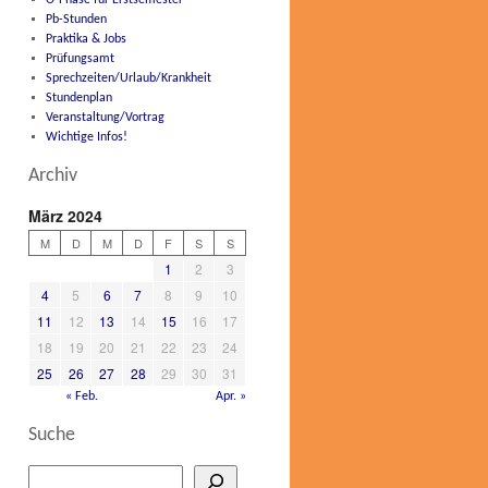
O-Phase für Erstsemester
Pb-Stunden
Praktika & Jobs
Prüfungsamt
Sprechzeiten/Urlaub/Krankheit
Stundenplan
Veranstaltung/Vortrag
Wichtige Infos!
Archiv
März 2024
M
D
M
D
F
S
S
1
2
3
4
5
6
7
8
9
10
11
12
13
14
15
16
17
18
19
20
21
22
23
24
25
26
27
28
29
30
31
« Feb.
Apr. »
Suche