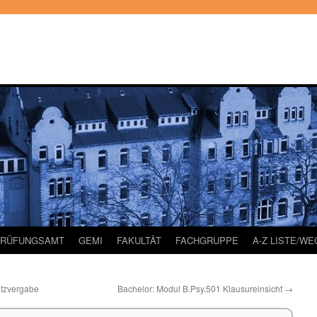
PRÜFUNGSAMT
GEMI
FAKULTÄT
FACHGRUPPE
A-Z LISTE/W
atzvergabe
Bachelor: Modul B.Psy.501 Klausureinsicht
→