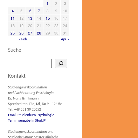
1
2
3
4
5
6
7
8
9
10
11
12
13
14
15
16
17
18
19
20
21
22
23
24
25
26
27
28
29
30
31
« Feb.
Apr. »
Suche
Kontakt
Studiengangskoordination
und Fachberatung Psychologie
Dr. Nuria Brinkmann
Sprechzeiten: Die, Mi, Do 9 - 12 Uhr
Tel. +49 551 39 23652
Email Studienbüro Psychologie
Terminvergabe in Stud.IP
Studiengangskoordination und
Studienberatung Master Klinische