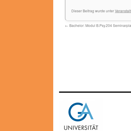
Dieser Beitrag wurde unter
Veranstal
←
Bachelor: Modul B.Psy.204 Seminarpl