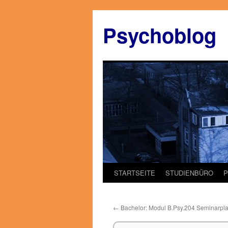
Zum
Inhalt
Psychoblog
springen
STARTSEITE
STUDIENBÜRO
←
Bachelor: Modul B.Psy.204 Seminarpl