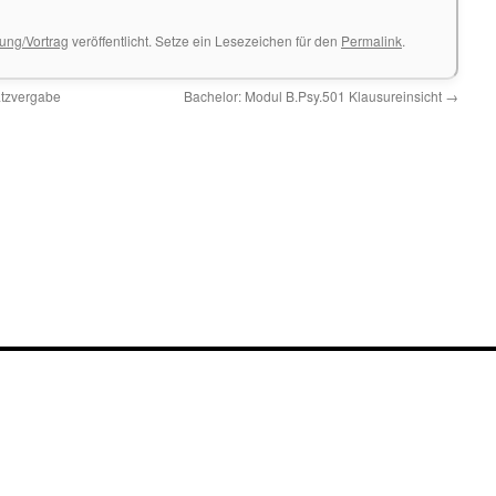
tung/Vortrag
veröffentlicht. Setze ein Lesezeichen für den
Permalink
.
atzvergabe
Bachelor: Modul B.Psy.501 Klausureinsicht
→