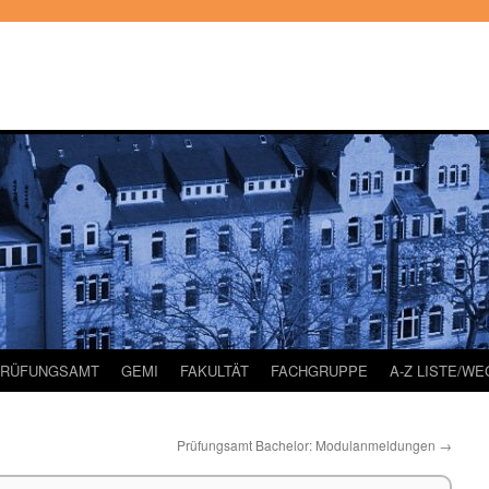
PRÜFUNGSAMT
GEMI
FAKULTÄT
FACHGRUPPE
A-Z LISTE/W
Prüfungsamt Bachelor: Modulanmeldungen
→