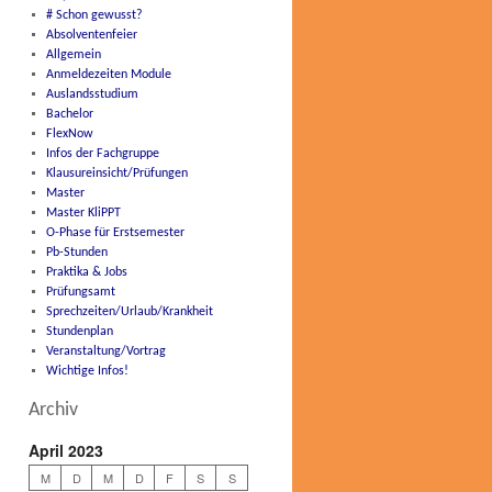
# Schon gewusst?
Absolventenfeier
Allgemein
Anmeldezeiten Module
Auslandsstudium
Bachelor
FlexNow
Infos der Fachgruppe
Klausureinsicht/Prüfungen
Master
Master KliPPT
O-Phase für Erstsemester
Pb-Stunden
Praktika & Jobs
Prüfungsamt
Sprechzeiten/Urlaub/Krankheit
Stundenplan
Veranstaltung/Vortrag
Wichtige Infos!
Archiv
April 2023
M
D
M
D
F
S
S