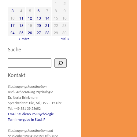
1
2
3
4
5
6
7
8
9
10
11
12
13
14
15
16
17
18
19
20
21
22
23
24
25
26
27
28
29
30
« März
Mai »
Suche
Kontakt
Studiengangskoordination
und Fachberatung Psychologie
Dr. Nuria Brinkmann
Sprechzeiten: Die, Mi, Do 9 - 12 Uhr
Tel. +49 551 39 23652
Email Studienbüro Psychologie
Terminvergabe in Stud.IP
Studiengangskoordination und
Studienberatung Master Klinische