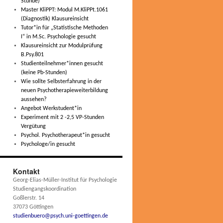
Stunde)
Master KliPPT: Modul M.KliPPt.1061
(Diagnostik) Klausureinsicht
Tutor*in für „Statistische Methoden
I“ in M.Sc. Psychologie gesucht
Klausureinsicht zur Modulprüfung
B.Psy.801
Studienteilnehmer*innen gesucht
(keine Pb-Stunden)
Wie sollte Selbsterfahrung in der
neuen Psychotherapieweiterbildung
aussehen?
Angebot Werkstudent*in
Experiment mit 2 -2,5 VP-Stunden
Vergütung
Psychol. Psychotherapeut*in gesucht
Psychologe/in gesucht
Kontakt
Georg-Elias-Müller-Institut für Psychologie
Studiengangskoordination
Goßlerstr. 14
37073 Göttingen
studienbuero@psych.uni-goettingen.de