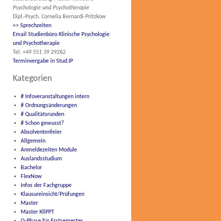
Psychologie und Psychotherapie
Dipl.-Psych. Cornelia Bernardi-Pritzkow
=> Sprechzeiten
Email Studienbüro Klinische Psychologie
und Psychotherapie
Tel. +49 551 39 29262
Terminvergabe in Stud.IP
Kategorien
# Infoveranstaltungen intern
# Ordnungsänderungen
# Qualitätsrunden
# Schon gewusst?
Absolventenfeier
Allgemein
Anmeldezeiten Module
Auslandsstudium
Bachelor
FlexNow
Infos der Fachgruppe
Klausureinsicht/Prüfungen
Master
Master KliPPT