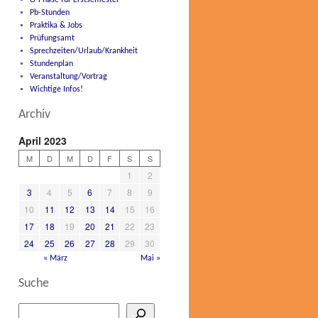
O-Phase für Erstsemester
Pb-Stunden
Praktika & Jobs
Prüfungsamt
Sprechzeiten/Urlaub/Krankheit
Stundenplan
Veranstaltung/Vortrag
Wichtige Infos!
Archiv
April 2023
M
D
M
D
F
S
S
1
2
3
4
5
6
7
8
9
10
11
12
13
14
15
16
17
18
19
20
21
22
23
24
25
26
27
28
29
30
« März
Mai »
Suche