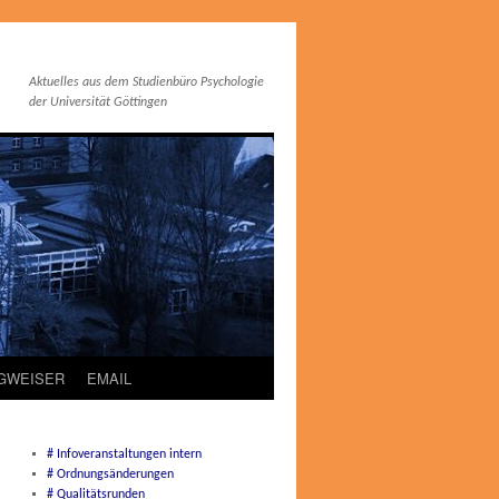
Aktuelles aus dem Studienbüro Psychologie
der Universität Göttingen
EGWEISER
EMAIL
# Infoveranstaltungen intern
# Ordnungsänderungen
# Qualitätsrunden