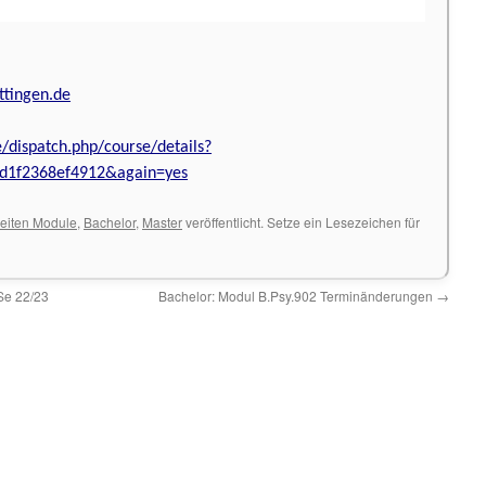
ttingen.de
e/dispatch.php/course/details?
d1f2368ef4912&again=yes
eiten Module
,
Bachelor
,
Master
veröffentlicht. Setze ein Lesezeichen für
Se 22/23
Bachelor: Modul B.Psy.902 Terminänderungen
→