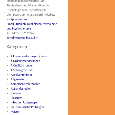
Studiengangskoordination und
Studienberatung Master Klinische
Psychologie und Psychotherapie
Dipl.-Psych. Cornelia Bernardi-Pritzkow
=> Sprechzeiten
Email Studienbüro Klinische Psychologie
und Psychotherapie
Tel. +49 551 39 29262
Terminvergabe in Stud.IP
Kategorien
# Infoveranstaltungen intern
# Ordnungsänderungen
# Qualitätsrunden
# Schon gewusst?
Absolventenfeier
Allgemein
Anmeldezeiten Module
Auslandsstudium
Bachelor
FlexNow
Infos der Fachgruppe
Klausureinsicht/Prüfungen
Master