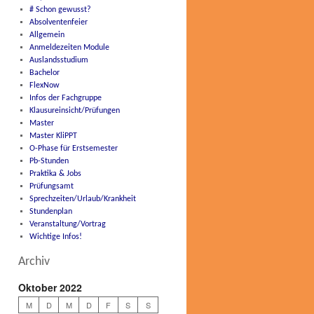
# Schon gewusst?
Absolventenfeier
Allgemein
Anmeldezeiten Module
Auslandsstudium
Bachelor
FlexNow
Infos der Fachgruppe
Klausureinsicht/Prüfungen
Master
Master KliPPT
O-Phase für Erstsemester
Pb-Stunden
Praktika & Jobs
Prüfungsamt
Sprechzeiten/Urlaub/Krankheit
Stundenplan
Veranstaltung/Vortrag
Wichtige Infos!
Archiv
Oktober 2022
M
D
M
D
F
S
S