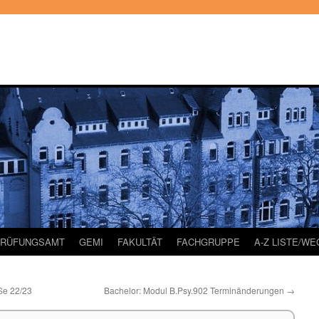
PRÜFUNGSAMT
GEMI
FAKULTÄT
FACHGRUPPE
A-Z LISTE/W
Se 22/23
Bachelor: Modul B.Psy.902 Terminänderungen
→