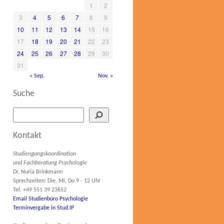
1
2
3
4
5
6
7
8
9
10
11
12
13
14
15
16
17
18
19
20
21
22
23
24
25
26
27
28
29
30
31
« Sep.
Nov. »
Suche
Kontakt
Studiengangskoordination
und Fachberatung Psychologie
Dr. Nuria Brinkmann
Sprechzeiten: Die, Mi, Do 9 - 12 Uhr
Tel. +49 551 39 23652
Email Studienbüro Psychologie
Terminvergabe in Stud.IP