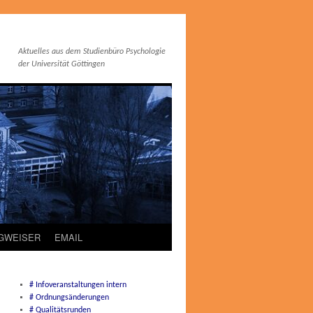
Aktuelles aus dem Studienbüro Psychologie
der Universität Göttingen
EGWEISER
EMAIL
# Infoveranstaltungen intern
# Ordnungsänderungen
# Qualitätsrunden