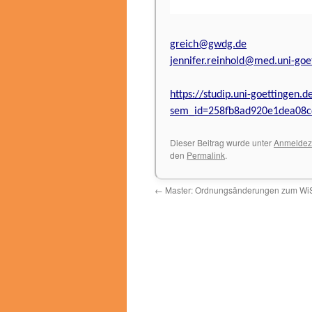
greich@gwdg.de
jennifer.reinhold@med.uni-goe
https://studip.uni-goettingen.d
sem_id=258fb8ad920e1dea08c
Dieser Beitrag wurde unter
Anmeldez
den
Permalink
.
←
Master: Ordnungsänderungen zum Wi