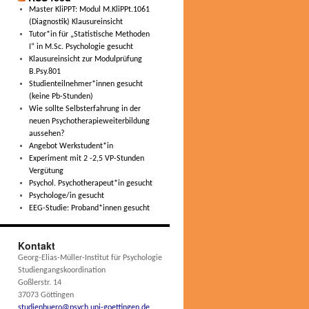
Master KliPPT: Modul M.KliPPt.1061
(Diagnostik) Klausureinsicht
Tutor*in für „Statistische Methoden
I“ in M.Sc. Psychologie gesucht
Klausureinsicht zur Modulprüfung
B.Psy.801
Studienteilnehmer*innen gesucht
(keine Pb-Stunden)
Wie sollte Selbsterfahrung in der
neuen Psychotherapieweiterbildung
aussehen?
Angebot Werkstudent*in
Experiment mit 2 -2,5 VP-Stunden
Vergütung
Psychol. Psychotherapeut*in gesucht
Psychologe/in gesucht
EEG-Studie: Proband*innen gesucht
Kontakt
Georg-Elias-Müller-Institut für Psychologie
Studiengangskoordination
Goßlerstr. 14
37073 Göttingen
studienbuero@psych.uni-goettingen.de