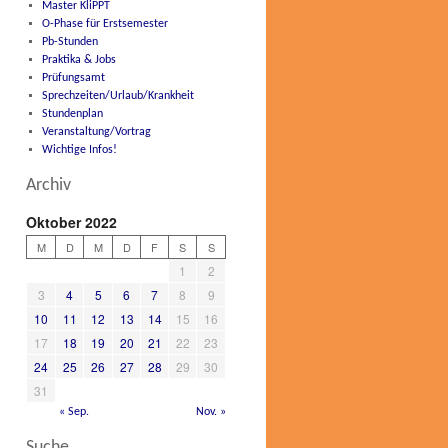
Master KliPPT
O-Phase für Erstsemester
Pb-Stunden
Praktika & Jobs
Prüfungsamt
Sprechzeiten/Urlaub/Krankheit
Stundenplan
Veranstaltung/Vortrag
Wichtige Infos!
Archiv
Oktober 2022
M
D
M
D
F
S
S
1
2
3
4
5
6
7
8
9
10
11
12
13
14
15
16
17
18
19
20
21
22
23
24
25
26
27
28
29
30
31
« Sep.
Nov. »
Suche