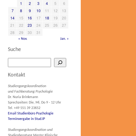
1
2
3
4
5
6
7
8
9
10
11
12
13
14
15
16
17
18
19
20
21
22
23
24
25
26
27
28
29
30
31
« Nov.
Jan. »
Suche
Kontakt
Studiengangskoordination
und Fachberatung Psychologie
Dr. Nuria Brinkmann
Sprechzeiten: Die, Mi, Do 9 - 12 Uhr
Tel. +49 551 39 23652
Email Studienbüro Psychologie
Terminvergabe in Stud.IP
Studiengangskoordination und
Studienberatung Master Klinische