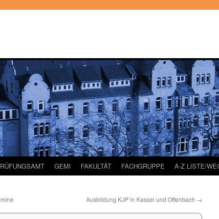
PRÜFUNGSAMT
GEMI
FAKULTÄT
FACHGRUPPE
A-Z LISTE/W
rmine
Ausbildung KJP in Kassel und Offenbach
→