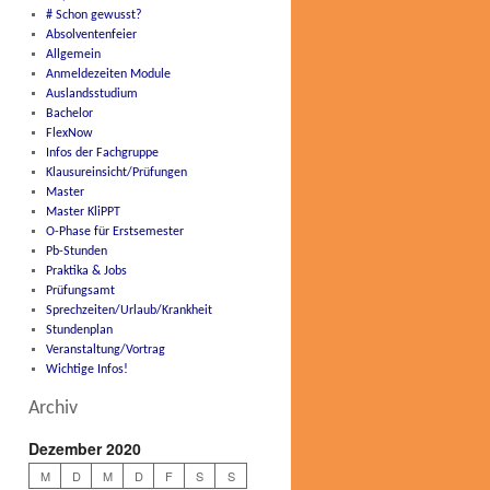
# Schon gewusst?
Absolventenfeier
Allgemein
Anmeldezeiten Module
Auslandsstudium
Bachelor
FlexNow
Infos der Fachgruppe
Klausureinsicht/Prüfungen
Master
Master KliPPT
O-Phase für Erstsemester
Pb-Stunden
Praktika & Jobs
Prüfungsamt
Sprechzeiten/Urlaub/Krankheit
Stundenplan
Veranstaltung/Vortrag
Wichtige Infos!
Archiv
Dezember 2020
M
D
M
D
F
S
S