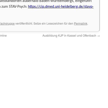
tätsstandorten außerhalb Baden-Württembergs, eingeführt
n zum STAV-Psych:
https://cip.dmed.uni-heidelberg.de/stavp-
 Fachgruppe
veröffentlicht. Setze ein Lesezeichen für den
Permalink
.
rmine
Ausbildung KJP in Kassel und Offenbach
→