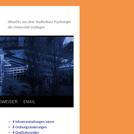
Aktuelles aus dem Studienbüro Psychologie
der Universität Göttingen
EGWEISER
EMAIL
# Infoveranstaltungen intern
# Ordnungsänderungen
# Qualitätsrunden