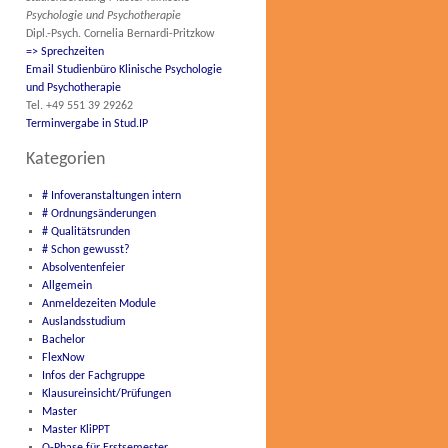
Psychologie und Psychotherapie
Dipl.-Psych. Cornelia Bernardi-Pritzkow
=> Sprechzeiten
Email Studienbüro Klinische Psychologie
und Psychotherapie
Tel. +49 551 39 29262
Terminvergabe in Stud.IP
Kategorien
# Infoveranstaltungen intern
# Ordnungsänderungen
# Qualitätsrunden
# Schon gewusst?
Absolventenfeier
Allgemein
Anmeldezeiten Module
Auslandsstudium
Bachelor
FlexNow
Infos der Fachgruppe
Klausureinsicht/Prüfungen
Master
Master KliPPT