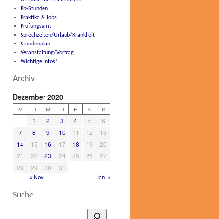
O-Phase für Erstsemester
Pb-Stunden
Praktika & Jobs
Prüfungsamt
Sprechzeiten/Urlaub/Krankheit
Stundenplan
Veranstaltung/Vortrag
Wichtige Infos!
Archiv
Dezember 2020
M
D
M
D
F
S
S
1
2
3
4
5
6
7
8
9
10
11
12
13
14
15
16
17
18
19
20
21
22
23
24
25
26
27
28
29
30
31
« Nov.
Jan. »
Suche