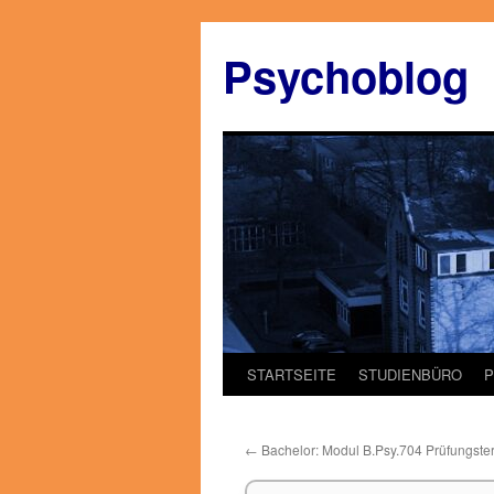
Zum
Inhalt
Psychoblog
springen
STARTSEITE
STUDIENBÜRO
←
Bachelor: Modul B.Psy.704 Prüfungste