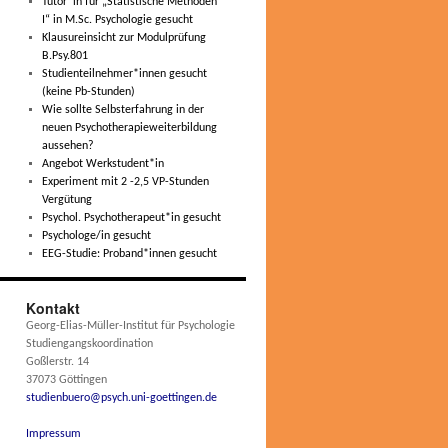
Tutor*in für „Statistische Methoden
I“ in M.Sc. Psychologie gesucht
Klausureinsicht zur Modulprüfung
B.Psy.801
Studienteilnehmer*innen gesucht
(keine Pb-Stunden)
Wie sollte Selbsterfahrung in der
neuen Psychotherapieweiterbildung
aussehen?
Angebot Werkstudent*in
Experiment mit 2 -2,5 VP-Stunden
Vergütung
Psychol. Psychotherapeut*in gesucht
Psychologe/in gesucht
EEG-Studie: Proband*innen gesucht
Kontakt
Georg-Elias-Müller-Institut für Psychologie
Studiengangskoordination
Goßlerstr. 14
37073 Göttingen
studienbuero@psych.uni-goettingen.de
Impressum