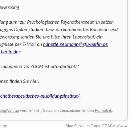
Bewerbung
ldung zum*zur Psychologischen Psychotherapeut*in setzen
lägiges Diplomstudium bzw. ein kombiniertes Bachelor- und
erbung senden Sie uns bitte Ihren Lebenslauf, ein
ugnisse per E-Mail an
nanette.neumann@sfu-berlin.de
berlin.de
>.
ndoabend via ZOOM ist erforderlich!/*
nen finden Sie hier:
ychotherapeutisches-ausbildungsinstitut/
tung/Vortrag
veröffentlicht. Setze ein Lesezeichen für den
Permalink
.
erne
StudIP: Neues Forum ERASMUS+
→