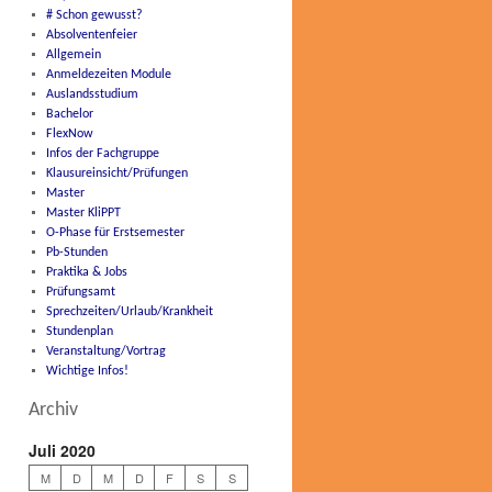
# Schon gewusst?
Absolventenfeier
Allgemein
Anmeldezeiten Module
Auslandsstudium
Bachelor
FlexNow
Infos der Fachgruppe
Klausureinsicht/Prüfungen
Master
Master KliPPT
O-Phase für Erstsemester
Pb-Stunden
Praktika & Jobs
Prüfungsamt
Sprechzeiten/Urlaub/Krankheit
Stundenplan
Veranstaltung/Vortrag
Wichtige Infos!
Archiv
Juli 2020
M
D
M
D
F
S
S