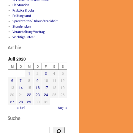
O-Phase für Erstsemester
Pb-Stunden
Praktika & Jobs
Prüfungsamt
Sprechzeiten/Urlaub/Krankheit
Stundenplan
Veranstaltung/Vortrag
Wichtige Infos!
Archiv
Juli 2020
M
D
M
D
F
S
S
1
2
3
4
5
6
7
8
9
10
11
12
13
14
15
16
17
18
19
20
21
22
23
24
25
26
27
28
29
30
31
« Juni
Aug. »
Suche