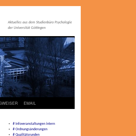
Aktuelles aus dem Studienbüro Psychologie
der Universität Göttingen
EGWEISER
EMAIL
# Infoveranstaltungen intern
# Ordnungsänderungen
# Qualitätsrunden