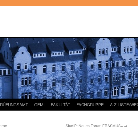
PRÜFUNGSAMT
GEMI
FAKULTÄT
FACHGRUPPE
A-Z LISTE/W
erne
StudIP: Neues Forum ERASMUS+
→