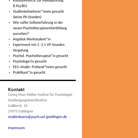
Klausureinsicht zur Modulprüfung
B.Psy.801
Studienteilnehmer*innen gesucht
(keine Pb-Stunden)
Wie sollte Selbsterfahrung in der
neuen Psychotherapieweiterbildung
aussehen?
Angebot Werkstudent*in
Experiment mit 2 -2,5 VP-Stunden
Vergütung
Psychol. Psychotherapeut*in gesucht
Psychologe/in gesucht
EEG-Studie: Proband*innen gesucht
Praktikant*in gesucht
Kontakt
Georg-Elias-Müller-Institut für Psychologie
Studiengangskoordination
Goßlerstr. 14
37073 Göttingen
studienbuero@psych.uni-goettingen.de
Impressum