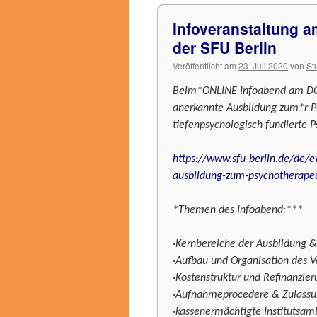
Infoveranstaltung a
der SFU Berlin
Veröffentlicht am
23. Juli 2020
von
St
Beim*ONLINE Infoabend am DO 3
anerkannte Ausbildung zum*r P
tiefenpsychologisch fundierte
https://www.sfu-berlin.de/de/e
ausbildung-zum-psychotherapeu
*Themen des Infoabend:***
·Kernbereiche der Ausbildung 
·Aufbau und Organisation des V
·Kostenstruktur und Refinanzie
·Aufnahmeprocedere & Zulassu
·kassenermächtigte Institutsa