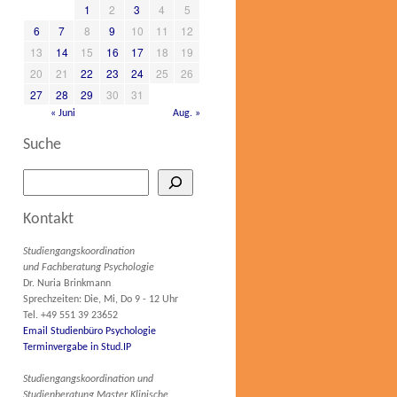
1
2
3
4
5
6
7
8
9
10
11
12
13
14
15
16
17
18
19
20
21
22
23
24
25
26
27
28
29
30
31
« Juni
Aug. »
Suche
Kontakt
Studiengangskoordination
und Fachberatung Psychologie
Dr. Nuria Brinkmann
Sprechzeiten: Die, Mi, Do 9 - 12 Uhr
Tel. +49 551 39 23652
Email Studienbüro Psychologie
Terminvergabe in Stud.IP
Studiengangskoordination und
Studienberatung Master Klinische