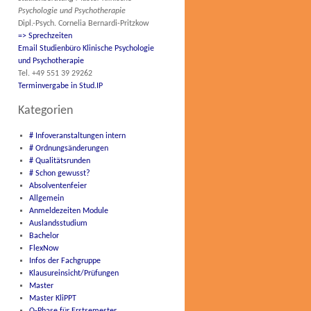
Psychologie und Psychotherapie
Dipl.-Psych. Cornelia Bernardi-Pritzkow
=> Sprechzeiten
Email Studienbüro Klinische Psychologie
und Psychotherapie
Tel. +49 551 39 29262
Terminvergabe in Stud.IP
Kategorien
# Infoveranstaltungen intern
# Ordnungsänderungen
# Qualitätsrunden
# Schon gewusst?
Absolventenfeier
Allgemein
Anmeldezeiten Module
Auslandsstudium
Bachelor
FlexNow
Infos der Fachgruppe
Klausureinsicht/Prüfungen
Master
Master KliPPT