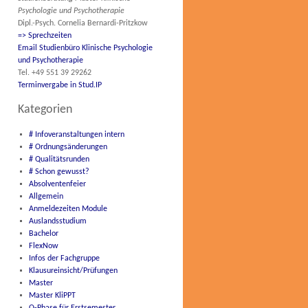
Psychologie und Psychotherapie
Dipl.-Psych. Cornelia Bernardi-Pritzkow
=> Sprechzeiten
Email Studienbüro Klinische Psychologie
und Psychotherapie
Tel. +49 551 39 29262
Terminvergabe in Stud.IP
Kategorien
# Infoveranstaltungen intern
# Ordnungsänderungen
# Qualitätsrunden
# Schon gewusst?
Absolventenfeier
Allgemein
Anmeldezeiten Module
Auslandsstudium
Bachelor
FlexNow
Infos der Fachgruppe
Klausureinsicht/Prüfungen
Master
Master KliPPT