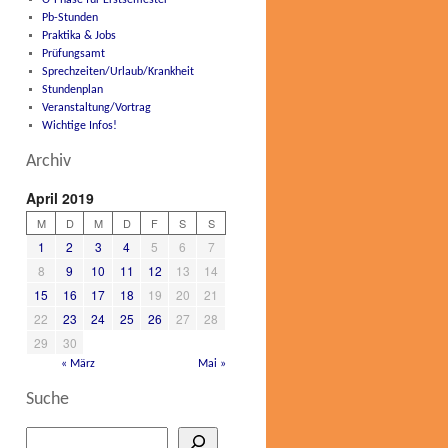
O-Phase für Erstsemester
Pb-Stunden
Praktika & Jobs
Prüfungsamt
Sprechzeiten/Urlaub/Krankheit
Stundenplan
Veranstaltung/Vortrag
Wichtige Infos!
Archiv
April 2019
M
D
M
D
F
S
S
1
2
3
4
5
6
7
8
9
10
11
12
13
14
15
16
17
18
19
20
21
22
23
24
25
26
27
28
29
30
« März
Mai »
Suche