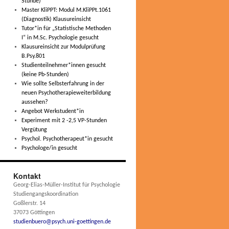
Stunde)
Master KliPPT: Modul M.KliPPt.1061
(Diagnostik) Klausureinsicht
Tutor*in für „Statistische Methoden
I“ in M.Sc. Psychologie gesucht
Klausureinsicht zur Modulprüfung
B.Psy.801
Studienteilnehmer*innen gesucht
(keine Pb-Stunden)
Wie sollte Selbsterfahrung in der
neuen Psychotherapieweiterbildung
aussehen?
Angebot Werkstudent*in
Experiment mit 2 -2,5 VP-Stunden
Vergütung
Psychol. Psychotherapeut*in gesucht
Psychologe/in gesucht
Kontakt
Georg-Elias-Müller-Institut für Psychologie
Studiengangskoordination
Goßlerstr. 14
37073 Göttingen
studienbuero@psych.uni-goettingen.de