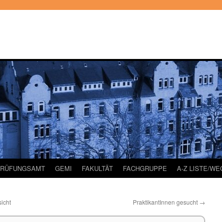
PRÜFUNGSAMT
GEMI
FAKULTÄT
FACHGRUPPE
A-Z LISTE/W
icht
PraktikantInnen gesucht
→