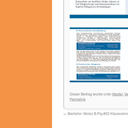
Dieser Beitrag wurde unter
Master
,
Ve
Permalink
.
←
Bachelor: Modul B.Psy.802 Klausureins