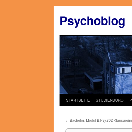
Zum
Inhalt
Psychoblog
springen
STARTSEITE
STUDIENBÜRO
←
Bachelor: Modul B.Psy.802 Klausureins