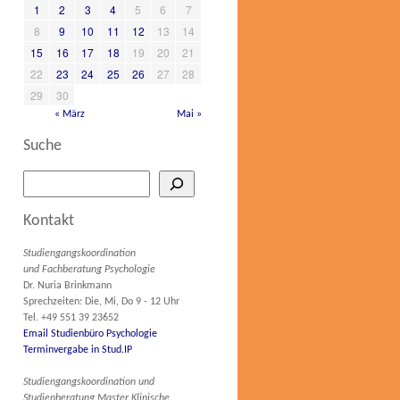
1
2
3
4
5
6
7
8
9
10
11
12
13
14
15
16
17
18
19
20
21
22
23
24
25
26
27
28
29
30
« März
Mai »
Suche
Kontakt
Studiengangskoordination
und Fachberatung Psychologie
Dr. Nuria Brinkmann
Sprechzeiten: Die, Mi, Do 9 - 12 Uhr
Tel. +49 551 39 23652
Email Studienbüro Psychologie
Terminvergabe in Stud.IP
Studiengangskoordination und
Studienberatung Master Klinische