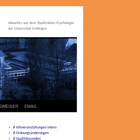
Aktuelles aus dem Studienbüro Psychologie
der Universität Göttingen
EGWEISER
EMAIL
# Infoveranstaltungen intern
# Ordnungsänderungen
# Qualitätsrunden