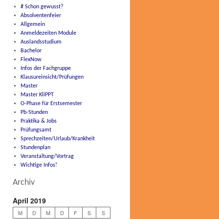
# Schon gewusst?
Absolventenfeier
Allgemein
Anmeldezeiten Module
Auslandsstudium
Bachelor
FlexNow
Infos der Fachgruppe
Klausureinsicht/Prüfungen
Master
Master KliPPT
O-Phase für Erstsemester
Pb-Stunden
Praktika & Jobs
Prüfungsamt
Sprechzeiten/Urlaub/Krankheit
Stundenplan
Veranstaltung/Vortrag
Wichtige Infos!
Archiv
April 2019
M
D
M
D
F
S
S