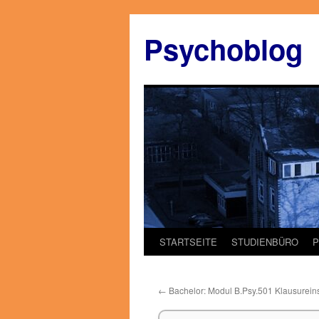
Zum
Inhalt
Psychoblog
springen
STARTSEITE
STUDIENBÜRO
←
Bachelor: Modul B.Psy.501 Klausureins