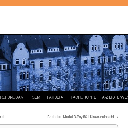
PRÜFUNGSAMT
GEMI
FAKULTÄT
FACHGRUPPE
A-Z LISTE/W
icht
Bachelor: Modul B.Psy.501 Klausureinsicht
→