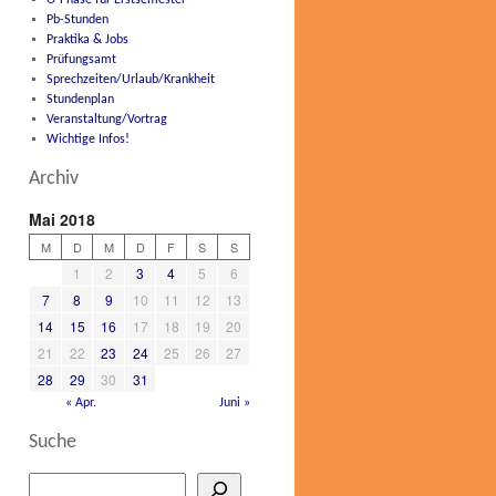
O-Phase für Erstsemester
Pb-Stunden
Praktika & Jobs
Prüfungsamt
Sprechzeiten/Urlaub/Krankheit
Stundenplan
Veranstaltung/Vortrag
Wichtige Infos!
Archiv
Mai 2018
M
D
M
D
F
S
S
1
2
3
4
5
6
7
8
9
10
11
12
13
14
15
16
17
18
19
20
21
22
23
24
25
26
27
28
29
30
31
« Apr.
Juni »
Suche