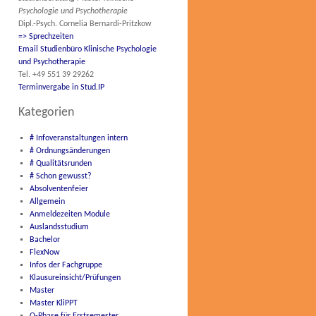
Psychologie und Psychotherapie
Dipl.-Psych. Cornelia Bernardi-Pritzkow
=> Sprechzeiten
Email Studienbüro Klinische Psychologie
und Psychotherapie
Tel. +49 551 39 29262
Terminvergabe in Stud.IP
Kategorien
# Infoveranstaltungen intern
# Ordnungsänderungen
# Qualitätsrunden
# Schon gewusst?
Absolventenfeier
Allgemein
Anmeldezeiten Module
Auslandsstudium
Bachelor
FlexNow
Infos der Fachgruppe
Klausureinsicht/Prüfungen
Master
Master KliPPT