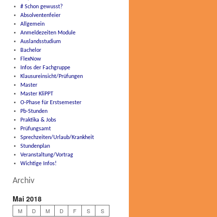
# Schon gewusst?
Absolventenfeier
Allgemein
Anmeldezeiten Module
Auslandsstudium
Bachelor
FlexNow
Infos der Fachgruppe
Klausureinsicht/Prüfungen
Master
Master KliPPT
O-Phase für Erstsemester
Pb-Stunden
Praktika & Jobs
Prüfungsamt
Sprechzeiten/Urlaub/Krankheit
Stundenplan
Veranstaltung/Vortrag
Wichtige Infos!
Archiv
Mai 2018
M
D
M
D
F
S
S