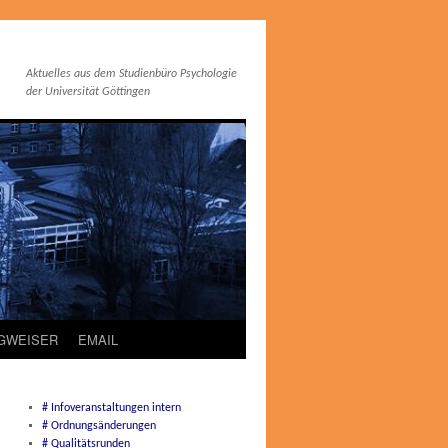
Aktuelles aus dem Studienbüro Psychologie
der Universität Göttingen
EGWEISER
EMAIL
# Infoveranstaltungen intern
# Ordnungsänderungen
# Qualitätsrunden