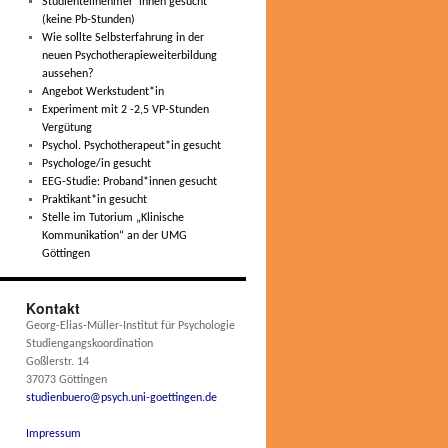
Studienteilnehmer*innen gesucht
(keine Pb-Stunden)
Wie sollte Selbsterfahrung in der
neuen Psychotherapieweiterbildung
aussehen?
Angebot Werkstudent*in
Experiment mit 2 -2,5 VP-Stunden
Vergütung
Psychol. Psychotherapeut*in gesucht
Psychologe/in gesucht
EEG-Studie: Proband*innen gesucht
Praktikant*in gesucht
Stelle im Tutorium „Klinische
Kommunikation“ an der UMG
Göttingen
Kontakt
Georg-Elias-Müller-Institut für Psychologie
Studiengangskoordination
Goßlerstr. 14
37073 Göttingen
studienbuero@psych.uni-goettingen.de
Impressum