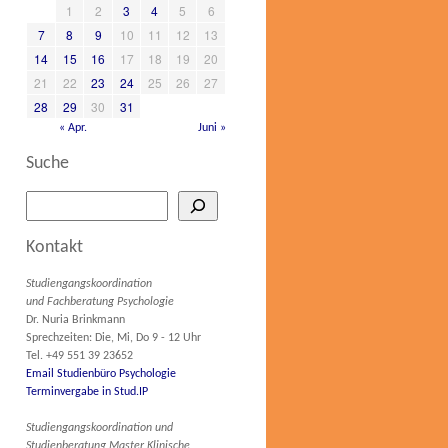
1
2
3
4
5
6
7
8
9
10
11
12
13
14
15
16
17
18
19
20
21
22
23
24
25
26
27
28
29
30
31
« Apr.
Juni »
Suche
Kontakt
Studiengangskoordination
und Fachberatung Psychologie
Dr. Nuria Brinkmann
Sprechzeiten: Die, Mi, Do 9 - 12 Uhr
Tel. +49 551 39 23652
Email Studienbüro Psychologie
Terminvergabe in Stud.IP
Studiengangskoordination und
Studienberatung Master Klinische