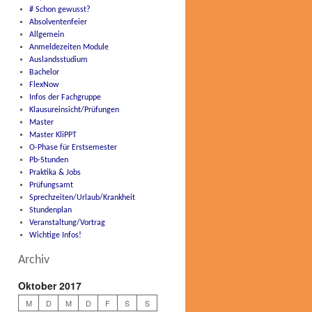
# Schon gewusst?
Absolventenfeier
Allgemein
Anmeldezeiten Module
Auslandsstudium
Bachelor
FlexNow
Infos der Fachgruppe
Klausureinsicht/Prüfungen
Master
Master KliPPT
O-Phase für Erstsemester
Pb-Stunden
Praktika & Jobs
Prüfungsamt
Sprechzeiten/Urlaub/Krankheit
Stundenplan
Veranstaltung/Vortrag
Wichtige Infos!
Archiv
Oktober 2017
M
D
M
D
F
S
S