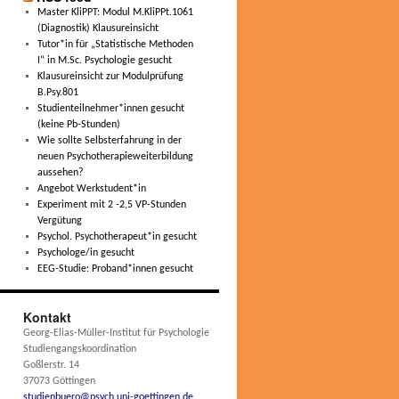
Master KliPPT: Modul M.KliPPt.1061
(Diagnostik) Klausureinsicht
Tutor*in für „Statistische Methoden
I“ in M.Sc. Psychologie gesucht
Klausureinsicht zur Modulprüfung
B.Psy.801
Studienteilnehmer*innen gesucht
(keine Pb-Stunden)
Wie sollte Selbsterfahrung in der
neuen Psychotherapieweiterbildung
aussehen?
Angebot Werkstudent*in
Experiment mit 2 -2,5 VP-Stunden
Vergütung
Psychol. Psychotherapeut*in gesucht
Psychologe/in gesucht
EEG-Studie: Proband*innen gesucht
Kontakt
Georg-Elias-Müller-Institut für Psychologie
Studiengangskoordination
Goßlerstr. 14
37073 Göttingen
studienbuero@psych.uni-goettingen.de