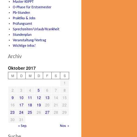
Master KliPPT
O-Phase für Erstsemester
Pb-Stunden
Praktika & Jobs
Prüfungsamt
Sprechzeiten/Urlaub/Krankheit
Stundenplan
Veranstaltung/Vortrag
Wichtige Infos!
Archiv
Oktober 2017
M
D
M
D
F
S
S
1
2
3
4
5
6
7
8
9
10
11
12
13
14
15
16
17
18
19
20
21
22
23
24
25
26
27
28
29
30
31
« Sep.
Nov. »
Suche