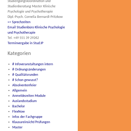
Studiengangskoordination und
Studienberatung Master Klinische
Psychologie und Psychotherapie
Dipl.-Psych. Cornelia Bernardi-Pritzkow
=> Sprechzeiten
Email Studienbüro Klinische Psychologie
und Psychotherapie
Tel. +49 551 39 29262
Terminvergabe in Stud.IP
Kategorien
# Infoveranstaltungen intern
# Ordnungsänderungen
# Qualitätsrunden
# Schon gewusst?
Absolventenfeier
Allgemein
Anmeldezeiten Module
Auslandsstudium
Bachelor
FlexNow
Infos der Fachgruppe
Klausureinsicht/Prüfungen
Master