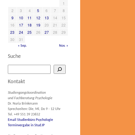
1
2
3
4
5
6
7
8
9
10
11
12
13
14
15
16
17
18
19
20
21
22
23
24
25
26
27
28
29
30
31
« Sep.
Nov. »
Suche
Kontakt
Studiengangskoordination
und Fachberatung Psychologie
Dr. Nuria Brinkmann
Sprechzeiten: Die, Mi, Do 9 - 12 Uhr
Tel. +49 551 39 23652
Email Studienbüro Psychologie
Terminvergabe in Stud.IP