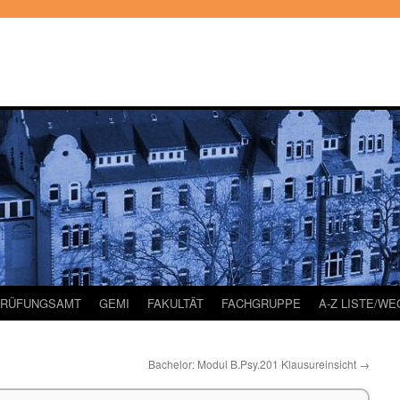
PRÜFUNGSAMT
GEMI
FAKULTÄT
FACHGRUPPE
A-Z LISTE/W
Bachelor: Modul B.Psy.201 Klausureinsicht
→