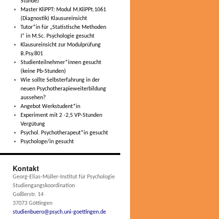
Stunde)
Master KliPPT: Modul M.KliPPt.1061
(Diagnostik) Klausureinsicht
Tutor*in für „Statistische Methoden
I“ in M.Sc. Psychologie gesucht
Klausureinsicht zur Modulprüfung
B.Psy.801
Studienteilnehmer*innen gesucht
(keine Pb-Stunden)
Wie sollte Selbsterfahrung in der
neuen Psychotherapieweiterbildung
aussehen?
Angebot Werkstudent*in
Experiment mit 2 -2,5 VP-Stunden
Vergütung
Psychol. Psychotherapeut*in gesucht
Psychologe/in gesucht
Kontakt
Georg-Elias-Müller-Institut für Psychologie
Studiengangskoordination
Goßlerstr. 14
37073 Göttingen
studienbuero@psych.uni-goettingen.de