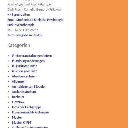
Psychologie und Psychotherapie
Dipl.-Psych. Cornelia Bernardi-Pritzkow
=> Sprechzeiten
Email Studienbüro Klinische Psychologie
und Psychotherapie
Tel. +49 551 39 29262
Terminvergabe in Stud.IP
Kategorien
# Infoveranstaltungen intern
# Ordnungsänderungen
# Qualitätsrunden
# Schon gewusst?
Absolventenfeier
Allgemein
Anmeldezeiten Module
Auslandsstudium
Bachelor
FlexNow
Infos der Fachgruppe
Klausureinsicht/Prüfungen
Master
Master KliPPT