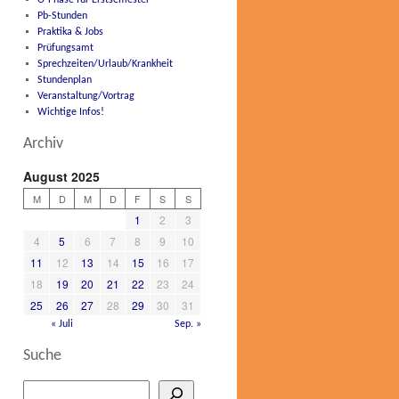
O-Phase für Erstsemester
Pb-Stunden
Praktika & Jobs
Prüfungsamt
Sprechzeiten/Urlaub/Krankheit
Stundenplan
Veranstaltung/Vortrag
Wichtige Infos!
Archiv
August 2025
M
D
M
D
F
S
S
1
2
3
4
5
6
7
8
9
10
11
12
13
14
15
16
17
18
19
20
21
22
23
24
25
26
27
28
29
30
31
« Juli
Sep. »
Suche