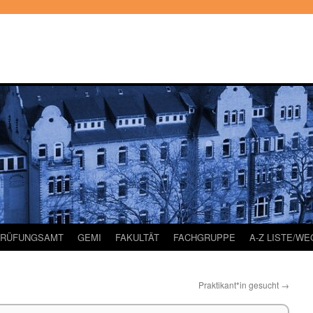
PRÜFUNGSAMT
GEMI
FAKULTÄT
FACHGRUPPE
A-Z LISTE/W
Praktikant*in gesucht
→