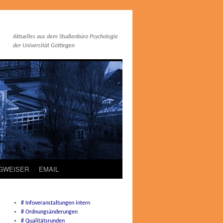
Aktuelles aus dem Studienbüro Psychologie
der Universität Göttingen
EGWEISER
EMAIL
# Infoveranstaltungen intern
# Ordnungsänderungen
# Qualitätsrunden