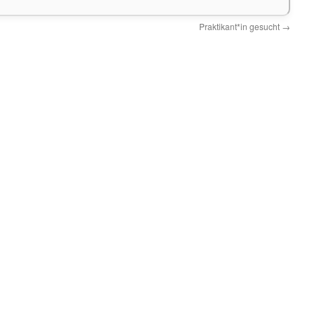
Praktikant*in gesucht
→