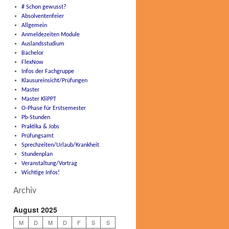
# Schon gewusst?
Absolventenfeier
Allgemein
Anmeldezeiten Module
Auslandsstudium
Bachelor
FlexNow
Infos der Fachgruppe
Klausureinsicht/Prüfungen
Master
Master KliPPT
O-Phase für Erstsemester
Pb-Stunden
Praktika & Jobs
Prüfungsamt
Sprechzeiten/Urlaub/Krankheit
Stundenplan
Veranstaltung/Vortrag
Wichtige Infos!
Archiv
August 2025
M
D
M
D
F
S
S