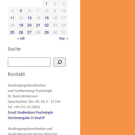
1
2
3
4
5
6
7
8
9
10
11
12
13
14
15
16
17
18
19
20
21
22
23
24
25
26
27
28
29
30
31
« Juli
Sep. »
Suche
Kontakt
Studiengangskoordination
und Fachberatung Psychologie
Dr. Nuria Brinkmann
Sprechzeiten: Die, Mi, Do 9 - 12 Uhr
Tel. +49 551 39 23652
Email Studienbüro Psychologie
Terminvergabe in Stud.IP
Studiengangskoordination und
Studienberatung Master Klinische