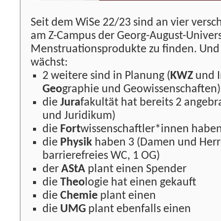
Seit dem WiSe 22/23 sind an vier vers
am Z-Campus der Georg-August-Univers
Menstruationsprodukte zu finden. Und
wächst:
2 weitere sind in Planung (
KWZ
und In
Geo
graphie und Geowissenschaften)
die
Jura
fakultät hat bereits 2 angeb
und Juridikum)
die
Fort
wissenschaftler*innen habe
die
Physik
haben 3 (Damen und Herr
barrierefreies WC, 1 OG)
der
AStA
plant einen Spender
die
Theo
logie hat einen gekauft
die
Chemie
plant einen
die
UMG
plant ebenfalls einen