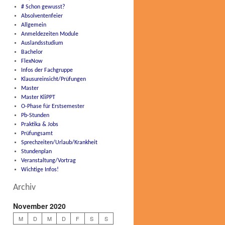
# Schon gewusst?
Absolventenfeier
Allgemein
Anmeldezeiten Module
Auslandsstudium
Bachelor
FlexNow
Infos der Fachgruppe
Klausureinsicht/Prüfungen
Master
Master KliPPT
O-Phase für Erstsemester
Pb-Stunden
Praktika & Jobs
Prüfungsamt
Sprechzeiten/Urlaub/Krankheit
Stundenplan
Veranstaltung/Vortrag
Wichtige Infos!
Archiv
November 2020
M
D
M
D
F
S
S