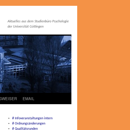
Aktuelles aus dem Studienbüro Psychologie
der Universität Göttingen
EGWEISER
EMAIL
# Infoveranstaltungen intern
# Ordnungsänderungen
# Qualitätsrunden