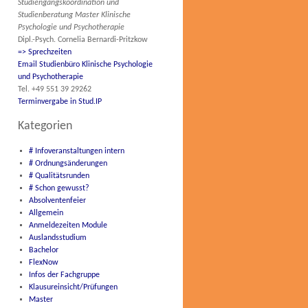
Studiengangskoordination und
Studienberatung Master Klinische
Psychologie und Psychotherapie
Dipl.-Psych. Cornelia Bernardi-Pritzkow
=> Sprechzeiten
Email Studienbüro Klinische Psychologie
und Psychotherapie
Tel. +49 551 39 29262
Terminvergabe in Stud.IP
Kategorien
# Infoveranstaltungen intern
# Ordnungsänderungen
# Qualitätsrunden
# Schon gewusst?
Absolventenfeier
Allgemein
Anmeldezeiten Module
Auslandsstudium
Bachelor
FlexNow
Infos der Fachgruppe
Klausureinsicht/Prüfungen
Master