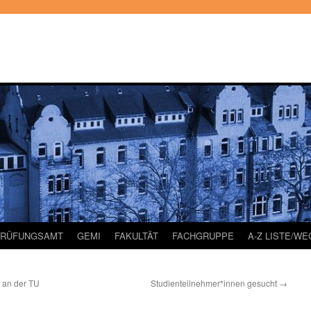
PRÜFUNGSAMT
GEMI
FAKULTÄT
FACHGRUPPE
A-Z LISTE/W
 an der TU
Studienteilnehmer*innen gesucht
→