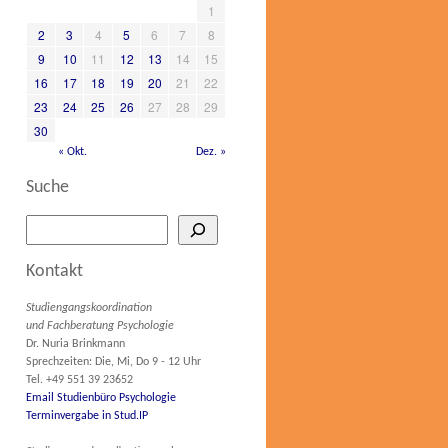
1
2
3
4
5
6
7
8
9
10
11
12
13
14
15
16
17
18
19
20
21
22
23
24
25
26
27
28
29
30
« Okt.
Dez. »
Suche
Kontakt
Studiengangskoordination
und Fachberatung Psychologie
Dr. Nuria Brinkmann
Sprechzeiten: Die, Mi, Do 9 - 12 Uhr
Tel. +49 551 39 23652
Email Studienbüro Psychologie
Terminvergabe in Stud.IP