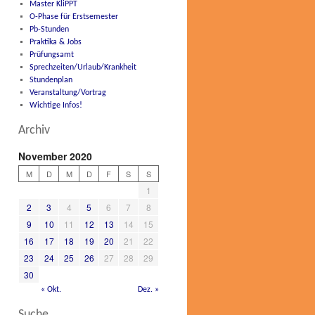
Master KliPPT
O-Phase für Erstsemester
Pb-Stunden
Praktika & Jobs
Prüfungsamt
Sprechzeiten/Urlaub/Krankheit
Stundenplan
Veranstaltung/Vortrag
Wichtige Infos!
Archiv
November 2020
M
D
M
D
F
S
S
1
2
3
4
5
6
7
8
9
10
11
12
13
14
15
16
17
18
19
20
21
22
23
24
25
26
27
28
29
30
« Okt.
Dez. »
Suche