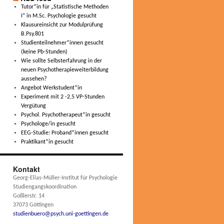
Tutor*in für „Statistische Methoden
I“ in M.Sc. Psychologie gesucht
Klausureinsicht zur Modulprüfung
B.Psy.801
Studienteilnehmer*innen gesucht
(keine Pb-Stunden)
Wie sollte Selbsterfahrung in der
neuen Psychotherapieweiterbildung
aussehen?
Angebot Werkstudent*in
Experiment mit 2 -2,5 VP-Stunden
Vergütung
Psychol. Psychotherapeut*in gesucht
Psychologe/in gesucht
EEG-Studie: Proband*innen gesucht
Praktikant*in gesucht
Kontakt
Georg-Elias-Müller-Institut für Psychologie
Studiengangskoordination
Goßlerstr. 14
37073 Göttingen
studienbuero@psych.uni-goettingen.de