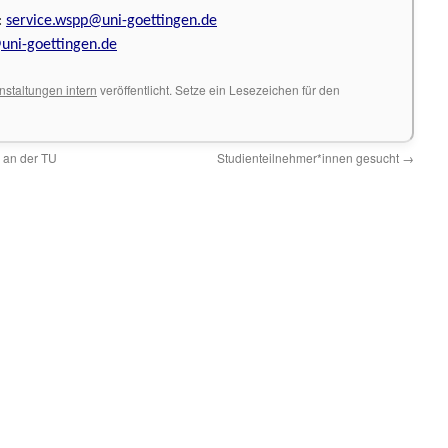
:
service.wspp@uni-goettingen.de
ni-goettingen.de
nstaltungen intern
veröffentlicht. Setze ein Lesezeichen für den
 an der TU
Studienteilnehmer*innen gesucht
→