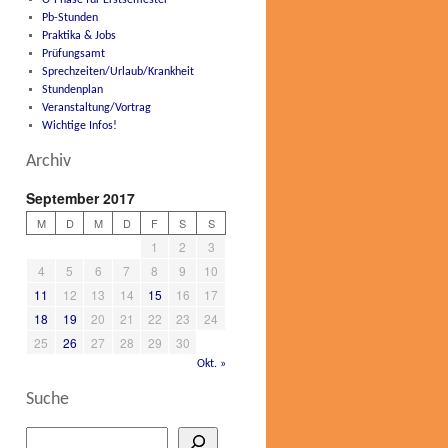
O-Phase für Erstsemester
Pb-Stunden
Praktika & Jobs
Prüfungsamt
Sprechzeiten/Urlaub/Krankheit
Stundenplan
Veranstaltung/Vortrag
Wichtige Infos!
Archiv
September 2017
M
D
M
D
F
S
S
1
2
3
4
5
6
7
8
9
10
11
12
13
14
15
16
17
18
19
20
21
22
23
24
25
26
27
28
29
30
Okt. »
Suche