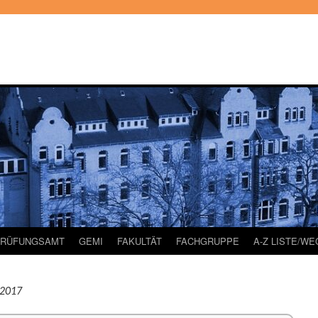
PRÜFUNGSAMT
GEMI
FAKULTÄT
FACHGRUPPE
A-Z LISTE/W
 2017