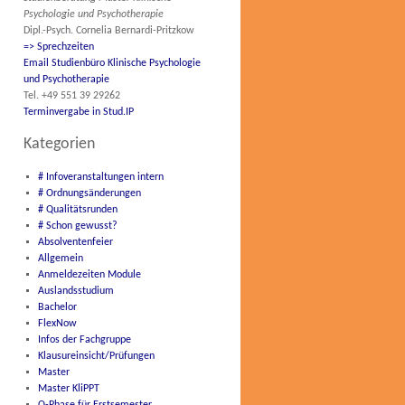
Psychologie und Psychotherapie
Dipl.-Psych. Cornelia Bernardi-Pritzkow
=> Sprechzeiten
Email Studienbüro Klinische Psychologie
und Psychotherapie
Tel. +49 551 39 29262
Terminvergabe in Stud.IP
Kategorien
# Infoveranstaltungen intern
# Ordnungsänderungen
# Qualitätsrunden
# Schon gewusst?
Absolventenfeier
Allgemein
Anmeldezeiten Module
Auslandsstudium
Bachelor
FlexNow
Infos der Fachgruppe
Klausureinsicht/Prüfungen
Master
Master KliPPT