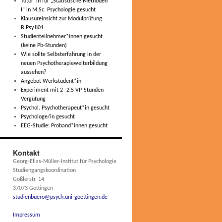
Tutor*in für „Statistische Methoden
I“ in M.Sc. Psychologie gesucht
Klausureinsicht zur Modulprüfung
B.Psy.801
Studienteilnehmer*innen gesucht
(keine Pb-Stunden)
Wie sollte Selbsterfahrung in der
neuen Psychotherapieweiterbildung
aussehen?
Angebot Werkstudent*in
Experiment mit 2 -2,5 VP-Stunden
Vergütung
Psychol. Psychotherapeut*in gesucht
Psychologe/in gesucht
EEG-Studie: Proband*innen gesucht
Kontakt
Georg-Elias-Müller-Institut für Psychologie
Studiengangskoordination
Goßlerstr. 14
37073 Göttingen
studienbuero@psych.uni-goettingen.de
Impressum