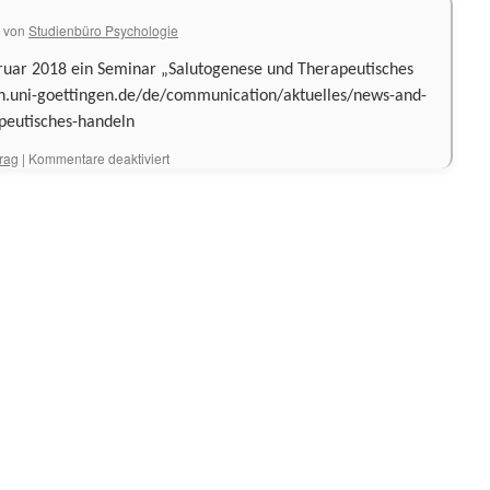
von
Studienbüro Psychologie
bruar 2018 ein Seminar „Salutogenese und Therapeutisches
h.uni-goettingen.de/de/communication/aktuelles/news-and-
peutisches-handeln
für
trag
|
Kommentare deaktiviert