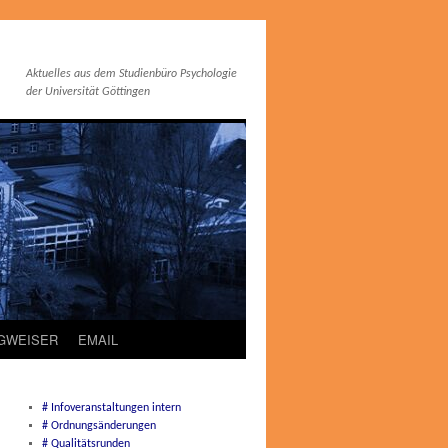
Aktuelles aus dem Studienbüro Psychologie
der Universität Göttingen
EGWEISER
EMAIL
# Infoveranstaltungen intern
# Ordnungsänderungen
# Qualitätsrunden