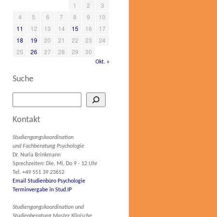
1
2
3
4
5
6
7
8
9
10
11
12
13
14
15
16
17
18
19
20
21
22
23
24
25
26
27
28
29
30
Okt. »
Suche
Kontakt
Studiengangskoordination
und Fachberatung Psychologie
Dr. Nuria Brinkmann
Sprechzeiten: Die, Mi, Do 9 - 12 Uhr
Tel. +49 551 39 23652
Email Studienbüro Psychologie
Terminvergabe in Stud.IP
Studiengangskoordination und
Studienberatung Master Klinische