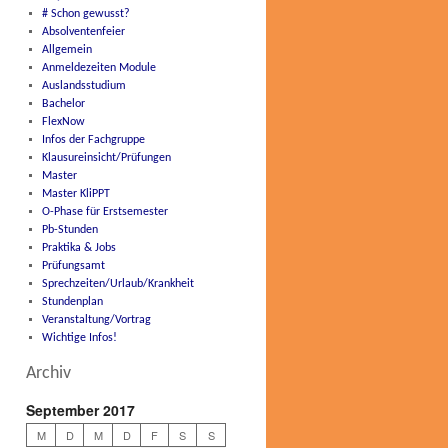
# Schon gewusst?
Absolventenfeier
Allgemein
Anmeldezeiten Module
Auslandsstudium
Bachelor
FlexNow
Infos der Fachgruppe
Klausureinsicht/Prüfungen
Master
Master KliPPT
O-Phase für Erstsemester
Pb-Stunden
Praktika & Jobs
Prüfungsamt
Sprechzeiten/Urlaub/Krankheit
Stundenplan
Veranstaltung/Vortrag
Wichtige Infos!
Archiv
September 2017
M
D
M
D
F
S
S